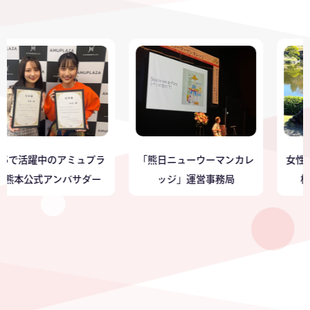
Sで活躍中のアミュプラ
「熊日ニューウーマンカレ
女性芸術
本公式アンバサダー
ッジ」運営事務局
梅ア