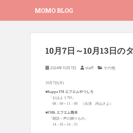
S
MOMO BLOG
k
i
p
t
o
m
10月7日～10月13日
a
i
n
2024年10月7日
staff
その他
c
o
10月7日(月)
n
t
■Kappa FM エフエムやつしろ
「おはよう765」
e
08：00～11：00 （出演 内山さよ）
n
t
■FMK エフエム熊本
「朗読～声の贈りもの」
14：45～14：55