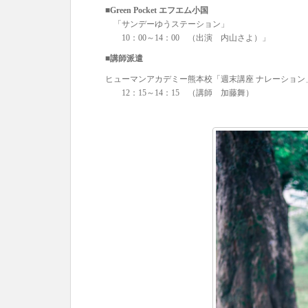
■Green Pocket エフエム小国
「サンデーゆうステーション」
10：00～14：00 （出演 内山さよ）」
■講師派遣
ヒューマンアカデミー熊本校「週末講座 ナレーション
12：15～14：15 （講師 加藤舞）