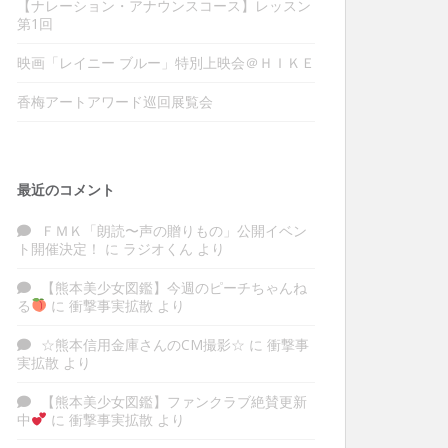
【ナレーション・アナウンスコース】レッスン
第1回
映画「レイニー ブルー」特別上映会＠ＨＩＫＥ
香梅アートアワード巡回展覧会
最近のコメント
ＦＭＫ「朗読〜声の贈りもの」公開イベン
ト開催決定！
に
ラジオくん
より
【熊本美少女図鑑】今週のピーチちゃんね
る
に
衝撃事実拡散
より
☆熊本信用金庫さんのCM撮影☆
に
衝撃事
実拡散
より
【熊本美少女図鑑】ファンクラブ絶賛更新
中
に
衝撃事実拡散
より