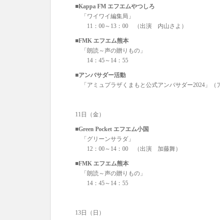
■Kappa FM エフエムやつしろ
「ワイワイ編集局」
11：00～13：00 （出演 内山さよ）
■FMK エフエム熊本
「朗読～声の贈りもの」
14：45～14：55
■アンバサダー活動
「アミュプラザくまもと公式アンバサダー2024」（
11日（金）
■Green Pocket エフエム小国
「グリーンサラダ」
12：00～14：00 （出演 加藤舞）
■FMK エフエム熊本
「朗読～声の贈りもの」
14：45～14：55
13日（日）