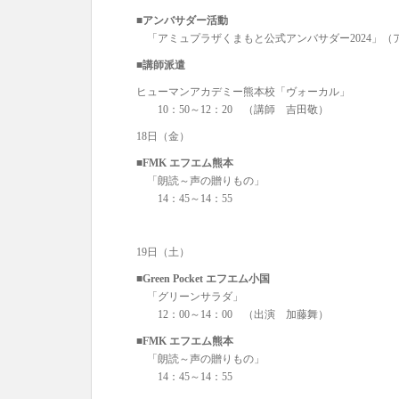
■アンバサダー活動
「アミュプラザくまもと公式アンバサダー2024」（
■講師派遣
ヒューマンアカデミー熊本校「ヴォーカル」
10：50～12：20 （講師 吉田敬）
18日（金）
■FMK エフエム熊本
「朗読～声の贈りもの」
14：45～14：55
19日（土）
■Green Pocket エフエム小国
「グリーンサラダ」
12：00～14：00 （出演 加藤舞）
■FMK エフエム熊本
「朗読～声の贈りもの」
14：45～14：55