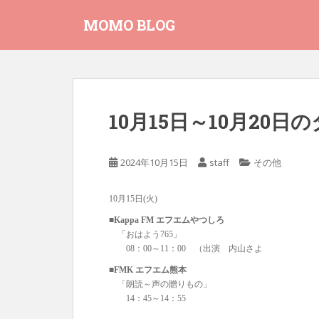
S
MOMO BLOG
k
i
p
t
o
m
10月15日～10月20
a
i
n
2024年10月15日
staff
その他
c
o
10月15日(火)
n
t
■Kappa FM エフエムやつしろ
「おはよう765」
e
08：00～11：00 （出演 内山さよ
n
t
■FMK エフエム熊本
「朗読～声の贈りもの」
14：45～14：55