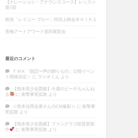
【ナレーション・アナウンスコース】レッスン
第1回
映画「レイニー ブルー」特別上映会＠ＨＩＫＥ
香梅アートアワード巡回展覧会
最近のコメント
ＦＭＫ「朗読〜声の贈りもの」公開イベン
ト開催決定！
に
ラジオくん
より
【熊本美少女図鑑】今週のピーチちゃんね
る
に
衝撃事実拡散
より
☆熊本信用金庫さんのCM撮影☆
に
衝撃事
実拡散
より
【熊本美少女図鑑】ファンクラブ絶賛更新
中
に
衝撃事実拡散
より