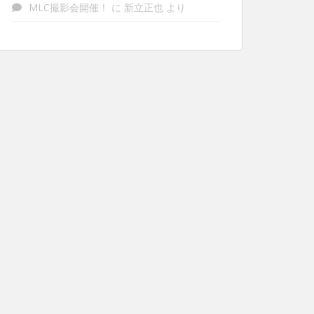
MLC撮影会開催！
に
新立正也
より