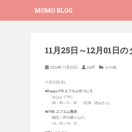
S
MOMO BLOG
k
i
p
t
o
m
11月25日～12月01
a
i
n
2024年11月25日
staff
その他
c
o
11月25日(月)
n
t
■Kappa FM エフエムやつしろ
「おはよう765」
e
08：00～11：00 （出演 内山さよ）
n
t
■FMK エフエム熊本
「朗読～声の贈りもの」
14：45～14：55