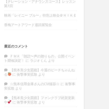
【ナレーション・アナウンスコース】レッスン
第1回
映画「レイニー ブルー」特別上映会＠ＨＩＫＥ
香梅アートアワード巡回展覧会
最近のコメント
ＦＭＫ「朗読〜声の贈りもの」公開イベン
ト開催決定！
に
ラジオくん
より
【熊本美少女図鑑】今週のピーチちゃんね
る
に
衝撃事実拡散
より
☆熊本信用金庫さんのCM撮影☆
に
衝撃事
実拡散
より
【熊本美少女図鑑】ファンクラブ絶賛更新
中
に
衝撃事実拡散
より