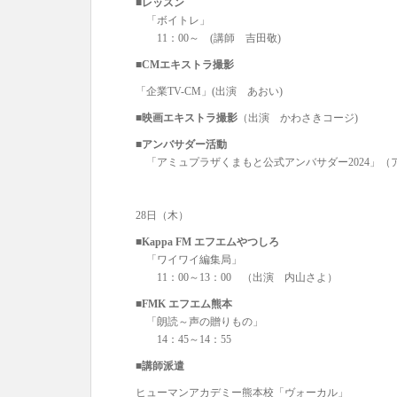
■レッスン
「ボイトレ」
11：00～ (講師 吉田敬)
■CMエキストラ撮影
「企業TV-CM」(出演 あおい)
■映画エキストラ撮影
（出演 かわさきコージ)
■アンバサダー活動
「アミュプラザくまもと公式アンバサダー2024」（
28日（木）
■Kappa FM エフエムやつしろ
「ワイワイ編集局」
11：00～13：00 （出演 内山さよ）
■FMK エフエム熊本
「朗読～声の贈りもの」
14：45～14：55
■講師派遣
ヒューマンアカデミー熊本校「ヴォーカル」