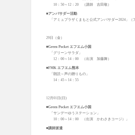
10：50～12：20 （講師 吉田敬）
■アンバサダー活動
「アミュプラザくまもと公式アンバサダー2024」（
29日（金）
■Green Pocket エフエム小国
「グリーンサラダ」
12：00～14：00 （出演 加藤舞）
■FMK エフエム熊本
「朗読～声の贈りもの」
14：45～14：55
12月01日(日)
■Green Pocket エフエム小国
「サンデーゆうステーション」
10：00～14：00 （出演 かわさきコージ）」
■講師派遣