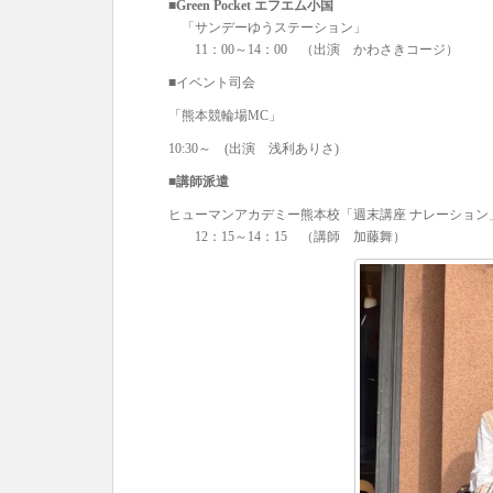
■Green Pocket エフエム小国
「サンデーゆうステーション」
11：00～14：00 （出演 かわさきコージ）
■イベント司会
「熊本競輪場MC」
10:30～ (出演 浅利ありさ)
■講師派遣
ヒューマンアカデミー熊本校「週末講座 ナレーション
12：15～14：15 （講師 加藤舞）