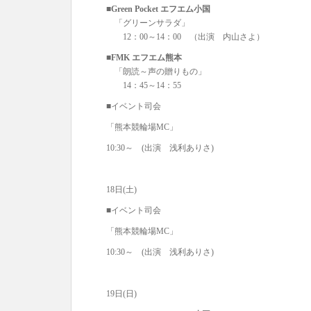
■Green Pocket エフエム小国
「グリーンサラダ」
12：00～14：00 （出演 内山さよ）
■FMK エフエム熊本
「朗読～声の贈りもの」
14：45～14：55
■イベント司会
「熊本競輪場MC」
10:30～ (出演 浅利ありさ)
18日(土)
■イベント司会
「熊本競輪場MC」
10:30～ (出演 浅利ありさ)
19日(日)