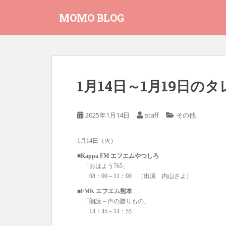
S
MOMO BLOG
k
i
p
t
o
m
1月14日～1月19日
a
i
n
2025年1月14日
staff
その他
c
o
1月14日（火）
n
t
■Kappa FM エフエムやつしろ
「おはよう765」
e
08：00～11：00 （出演 内山さよ）
n
t
■FMK エフエム熊本
「朗読～声の贈りもの」
14：45～14：55