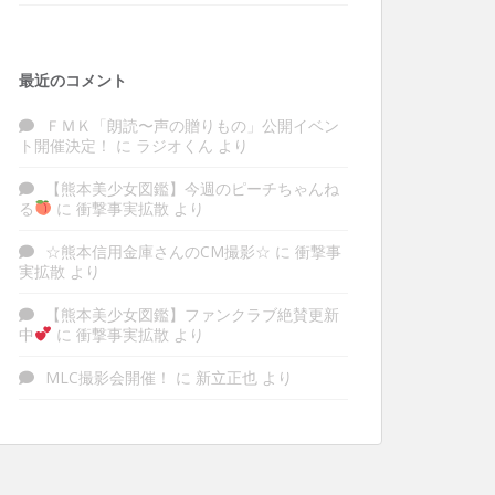
最近のコメント
ＦＭＫ「朗読〜声の贈りもの」公開イベン
ト開催決定！
に
ラジオくん
より
【熊本美少女図鑑】今週のピーチちゃんね
る
に
衝撃事実拡散
より
☆熊本信用金庫さんのCM撮影☆
に
衝撃事
実拡散
より
【熊本美少女図鑑】ファンクラブ絶賛更新
中
に
衝撃事実拡散
より
MLC撮影会開催！
に
新立正也
より