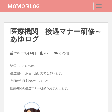
S
MOMO BLOG
TOGGLE
k
i
p
t
医療機関 接遇マナー研修～
o
あゆログ
m
a
i
2016年3月14日
staff
その他
n
c
o
皆様 こんにちは。
n
接遇講師 魚住 あゆ美でございます。
t
今日は先日実施いたしました
e
n
医療機関の接遇マナー研修をお伝えします。
t