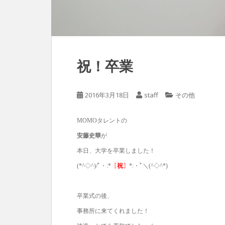
祝！卒業
2016年3月18日
staff
その他
MOMOタレントの
安藤史華
が
本日、大学を卒業しました！
(*^◇^)/ﾟ・:*
【
祝
】
*:・ﾟ＼(^◇^*)
卒業式の後、
事務所に来てくれました！