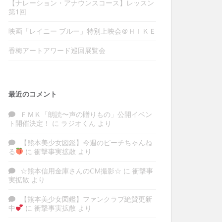
【ナレーション・アナウンスコース】レッスン
第1回
映画「レイニー ブルー」特別上映会＠ＨＩＫＥ
香梅アートアワード巡回展覧会
最近のコメント
ＦＭＫ「朗読〜声の贈りもの」公開イベン
ト開催決定！
に
ラジオくん
より
【熊本美少女図鑑】今週のピーチちゃんね
る
に
衝撃事実拡散
より
☆熊本信用金庫さんのCM撮影☆
に
衝撃事
実拡散
より
【熊本美少女図鑑】ファンクラブ絶賛更新
中
に
衝撃事実拡散
より