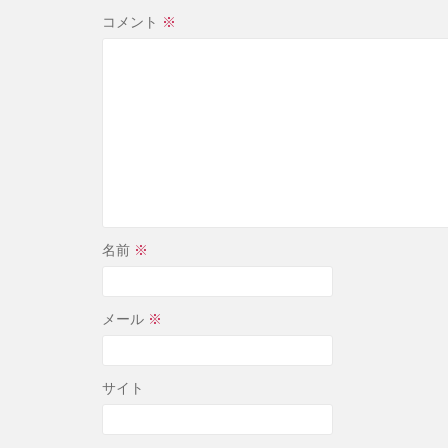
コメント
※
名前
※
メール
※
サイト