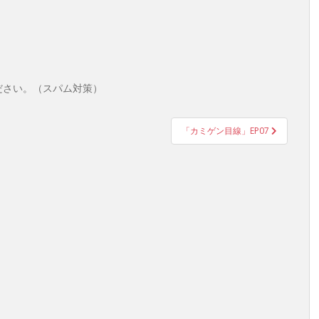
ださい。（スパム対策）
「カミゲン目線」EP07