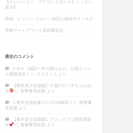
【ナレーション・アナウンスコース】レッスン
第1回
映画「レイニー ブルー」特別上映会＠ＨＩＫＥ
香梅アートアワード巡回展覧会
最近のコメント
ＦＭＫ「朗読〜声の贈りもの」公開イベン
ト開催決定！
に
ラジオくん
より
【熊本美少女図鑑】今週のピーチちゃんね
る
に
衝撃事実拡散
より
☆熊本信用金庫さんのCM撮影☆
に
衝撃事
実拡散
より
【熊本美少女図鑑】ファンクラブ絶賛更新
中
に
衝撃事実拡散
より