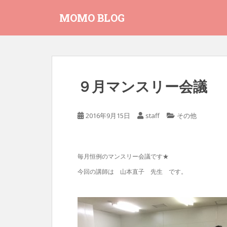
S
MOMO BLOG
k
i
p
t
o
m
９月マンスリー会議
a
i
n
2016年9月15日
staff
その他
c
o
n
t
毎月恒例のマンスリー会議です★
e
今回の講師は 山本直子 先生 です。
n
t