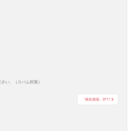
ださい。（スパム対策）
「桃色酒場」EP17