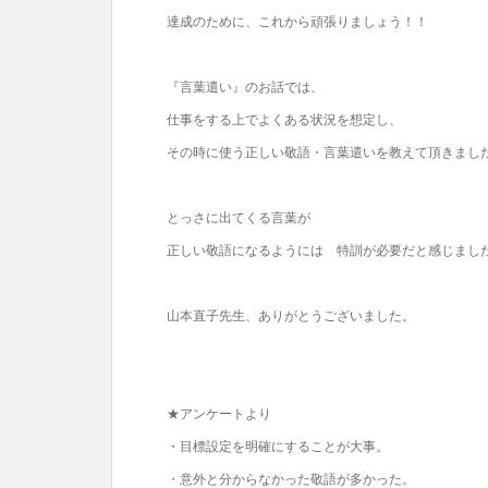
達成のために、これから頑張りましょう！！
『言葉遣い』のお話では、
仕事をする上でよくある状況を想定し、
その時に使う正しい敬語・言葉遣いを教えて頂きまし
とっさに出てくる言葉が
正しい敬語になるようには 特訓が必要だと感じまし
山本直子先生、ありがとうございました。
★アンケートより
・目標設定を明確にすることが大事。
・意外と分からなかった敬語が多かった。