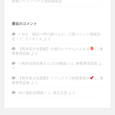
香梅アートアワード巡回展覧会
最近のコメント
ＦＭＫ「朗読〜声の贈りもの」公開イベント開催決
定！
に
ラジオくん
より
【熊本美少女図鑑】今週のピーチちゃんねる
に
衝
撃事実拡散
より
☆熊本信用金庫さんのCM撮影☆
に
衝撃事実拡散
よ
り
【熊本美少女図鑑】ファンクラブ絶賛更新中
に
衝
撃事実拡散
より
MLC撮影会開催！
に
新立正也
より