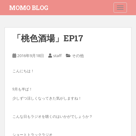
S
MOMO BLOG
TOGGLE
k
i
p
t
「桃色酒場」EP17
o
m
a
2016年9月18日
staff
その他
i
n
こんにちは！
c
o
n
9月も半ば！
t
少しずつ涼しくなってきた気がしますね！
e
n
t
こんな日もラジオを聴くのはいかがでしょうか？
ショートトラックラジオ