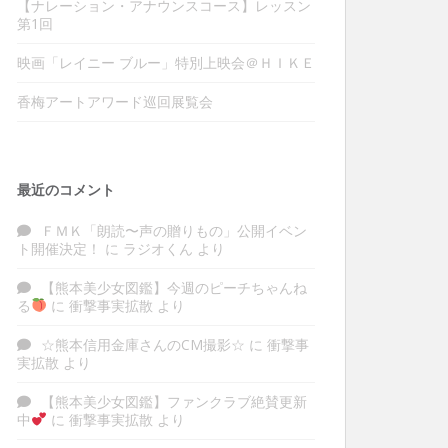
【ナレーション・アナウンスコース】レッスン
第1回
映画「レイニー ブルー」特別上映会＠ＨＩＫＥ
香梅アートアワード巡回展覧会
最近のコメント
ＦＭＫ「朗読〜声の贈りもの」公開イベン
ト開催決定！
に
ラジオくん
より
【熊本美少女図鑑】今週のピーチちゃんね
る
に
衝撃事実拡散
より
☆熊本信用金庫さんのCM撮影☆
に
衝撃事
実拡散
より
【熊本美少女図鑑】ファンクラブ絶賛更新
中
に
衝撃事実拡散
より