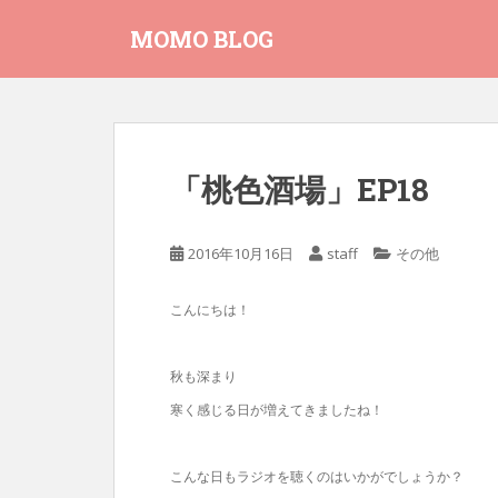
S
MOMO BLOG
k
i
p
t
o
m
「桃色酒場」EP18
a
i
n
2016年10月16日
staff
その他
c
o
こんにちは！
n
t
e
秋も深まり
n
寒く感じる日が増えてきましたね！
t
こんな日もラジオを聴くのはいかがでしょうか？