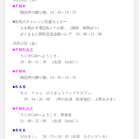
10月20日（木）
■ＦＭＫ
「朗読声の贈り物」14：45～14：55
■女性のチャレンジ応援セミナー
「人を動かす電話&メール術」（講師 相馬ゆう）
@くまもと県民交流会館パレア 19：00～21：00
10月21日（金）
■ＦＭたんと
「ラジオCafeへようこそ」
10：30～11：30 （出演 Sachi♡）
■ＦＭＫ
「朗読声の贈り物」14：45～14：55
■ＫＡＢ
「Ｄｏ Ｙｏｕ のうぎょう？＋プラスワン」
19：54～20：00 （声の出演 松本知巳・上野みさき）
■ＦＭたんと
「ラジオCafeへようこそ」再放送
21：00～22：00 （出演 Sachi♡）
■ＲＫＫ
「ガルキン」 24：15～24：45（出演 カクノゲンキ）