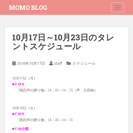
S
MOMO BLOG
TOGGLE
k
i
p
t
10月17日～10月23日のタレ
o
ントスケジュール
m
a
i
2016年10月17日
staff
スケジュール
n
c
o
10月17日（月）
n
■ＦＭＫ
「朗読声の贈り物」14：45～14：55（声 立田絢）
t
e
n
10月18日（火）
t
■ＦＭＫ
「朗読声の贈り物」14：45～14：55
■ＦＭ小国