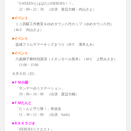
「GWEEENとはばたけHEROES！！」
22：00～22：30 （出演 渡辺大輔・内山さよ）
■イベント
ミニ四駆工作教室＆ゆめタウン八代カップ（ゆめタウン八代）
（ＭＣ 内山さよ）
■イベント
益城ファムサマーキッズまつり（ＭＣ 瀧本えみ）
■イベント
六嘉獅子舞特別講演（イオンモール熊本）（ＭＣ 上野みさき）
11:00・15:00
８月６日（日）
■ＦＭ小国
「サンデーゆうステーション」
10：00～14：00 （出演 渡辺大輔）
■ＦＭたんと
「た～んと守り隊！」再放送
11：30～12：00 （出演 Sachi）
■ＲＫＫラジオ
「HEROESリクエスト」