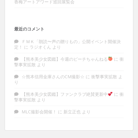
香梅アートアワード巡回展覧会
最近のコメント
ＦＭＫ「朗読〜声の贈りもの」公開イベント開催決
定！
に
ラジオくん
より
【熊本美少女図鑑】今週のピーチちゃんねる
に
衝
撃事実拡散
より
☆熊本信用金庫さんのCM撮影☆
に
衝撃事実拡散
よ
り
【熊本美少女図鑑】ファンクラブ絶賛更新中
に
衝
撃事実拡散
より
MLC撮影会開催！
に
新立正也
より