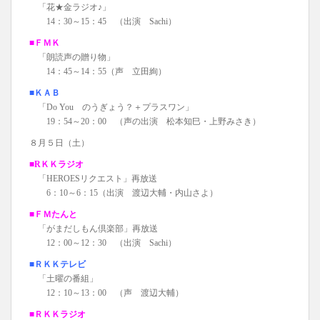
「花★金ラジオ♪」
14：30～15：45 （出演 Sachi）
■ＦＭＫ
「朗読声の贈り物」
14：45～14：55（声 立田絢）
■ＫＡＢ
「Do You のうぎょう？＋プラスワン」
19：54～20：00 （声の出演 松本知巳・上野みさき）
８月５日（土）
■RＫＫラジオ
「HEROESリクエスト」再放送
6：10～6：15（出演 渡辺大輔・内山さよ）
■ＦＭたんと
「がまだしもん倶楽部」再放送
12：00～12：30 （出演 Sachi）
■ＲＫＫテレビ
「土曜の番組」
12：10～13：00 （声 渡辺大輔）
■ＲＫＫラジオ