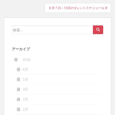
ナ
８月７日～13日のタレントスケジュール
ビ
ゲ
ー
検
シ
索:
ョ
ン
アーカイブ
2026
6月
5月
4月
3月
2月