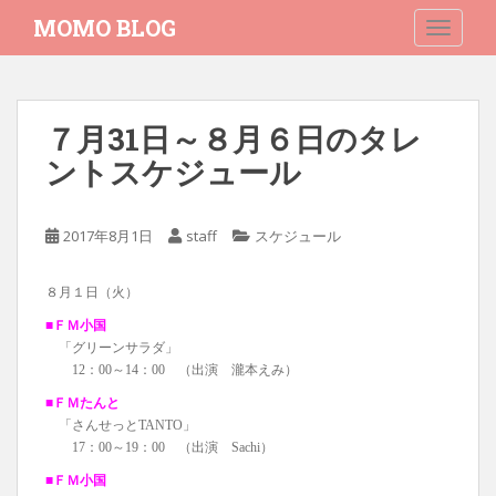
S
MOMO BLOG
TOGGLE
k
i
p
t
７月31日～８月６日のタレ
o
ントスケジュール
m
a
i
2017年8月1日
staff
スケジュール
n
c
o
８月１日（火）
n
■ＦＭ小国
t
「グリーンサラダ」
e
12：00～14：00 （出演 瀧本えみ）
n
■ＦＭたんと
t
「さんせっとTANTO」
17：00～19：00 （出演 Sachi）
■ＦＭ小国