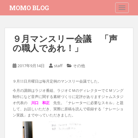
S
MOMO BLOG
TOGGLE
k
i
p
t
９月マンスリー会議 「声
o
の職人であれ！」
m
a
i
2017年9月14日
staff
その他
n
c
o
９月11日月曜日は毎月定例のマンスリー会議でした。
n
今月の講師はラジオ番組、ラジオＣＭのディレクターでＣＭソング
t
制作になど音声に関する素材づくりに定評がありますジャムスタジ
e
オ代表の
川口 和正
先生。「ナレーターに必要なスキル」と題
n
して、お話しいただき、実際に原稿を読んで収録する「ナレーショ
ン実践」までやっていただきました。
t