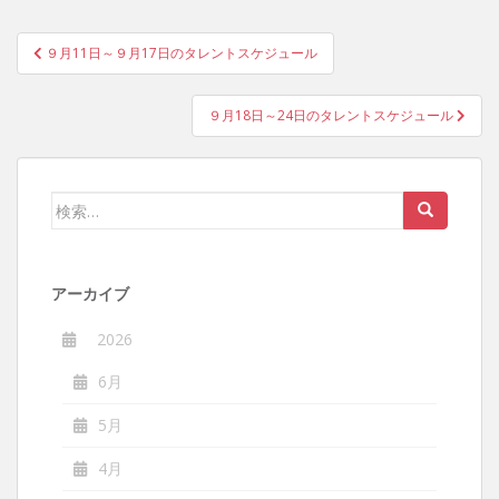
投
９月11日～９月17日のタレントスケジュール
稿
ナ
９月18日～24日のタレントスケジュール
ビ
ゲ
ー
検
シ
索:
ョ
ン
アーカイブ
2026
6月
5月
4月