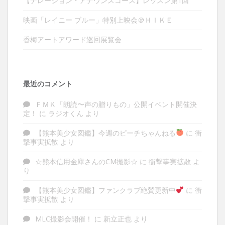
【ナレーション・アナウンスコース】レッスン第1回
映画「レイニー ブルー」特別上映会＠ＨＩＫＥ
香梅アートアワード巡回展覧会
最近のコメント
ＦＭＫ「朗読〜声の贈りもの」公開イベント開催決
定！
に
ラジオくん
より
【熊本美少女図鑑】今週のピーチちゃんねる
に
衝
撃事実拡散
より
☆熊本信用金庫さんのCM撮影☆
に
衝撃事実拡散
よ
り
【熊本美少女図鑑】ファンクラブ絶賛更新中
に
衝
撃事実拡散
より
MLC撮影会開催！
に
新立正也
より