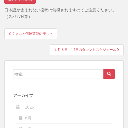
日本語が含まれない投稿は無視されますのでご注意ください。
（スパム対策）
投
くまもと伝統芸能の美しさ
稿
ナ
１月８日～14日のタレントスケジュール
ビ
ゲ
ー
検
シ
索:
ョ
ン
アーカイブ
2026
6月