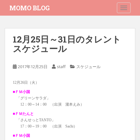
S
MOMO BLOG
TOGGLE
k
i
p
t
12月25日～31日のタレント
o
スケジュール
m
a
i
2017年12月25日
staff
スケジュール
n
c
o
12月26日（火）
n
■ＦＭ小国
t
「グリーンサラダ」
e
12：00～14：00 （出演 瀧本えみ）
n
■ＦＭたんと
t
「さんせっとTANTO」
17：00～19：00 （出演 Sachi）
■ＦＭ小国