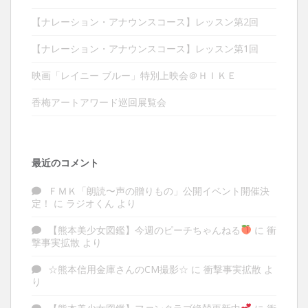
【ナレーション・アナウンスコース】レッスン第2回
【ナレーション・アナウンスコース】レッスン第1回
映画「レイニー ブルー」特別上映会＠ＨＩＫＥ
香梅アートアワード巡回展覧会
最近のコメント
ＦＭＫ「朗読〜声の贈りもの」公開イベント開催決
定！
に
ラジオくん
より
【熊本美少女図鑑】今週のピーチちゃんねる
に
衝
撃事実拡散
より
☆熊本信用金庫さんのCM撮影☆
に
衝撃事実拡散
よ
り