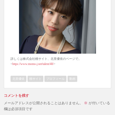
詳しくは株式会社桃サイト、北里優依のページで。
<
https://www.momo-j.net/talent/48/
>
北里優依
桃サイト
プロフィール
動画
コメントを残す
メールアドレスが公開されることはありません。
※
が付いている
欄は必須項目です