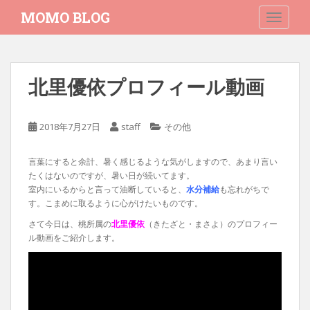
S
MOMO BLOG
TOGGLE
k
i
p
t
北里優依プロフィール動画
o
m
a
2018年7月27日
staff
その他
i
n
言葉にすると余計、暑く感じるような気がしますので、あまり言い
c
たくはないのですが、暑い日が続いてます。
o
室内にいるからと言って油断していると、
水分補給
も忘れがちで
n
す。こまめに取るように心がけたいものです。
t
さて今日は、桃所属の
北里優依
（きたざと・まさよ）のプロフィー
e
ル動画をご紹介します。
n
t