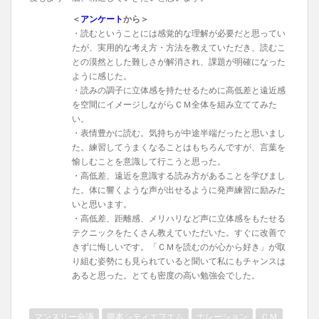
＜
アンケート
から＞
・読むということには感覚的な理解が必要だと思ってい
たが、実用的な考え方・方法を教えていただき、読むこ
との漠然とした難しさが解消され、課題が明確になった
ように感じた。
・読みの調子に立体感を持たせるために高低差と遠近感
を空間にイメージしながらＣＭ全体を組み立ててみた
い。
・表情豊かに読む。気持ちが中途半端だったと思いまし
た。練習してうまくなることはもちろんですが、言葉を
愉しむことを意識して行こうと思った。
・高低差、遠近を意識する読み方があることを学びまし
た。体に響くような声が出せるように発声練習に励みた
いと思います。
・高低差、距離感、メリハリなど声に立体感をもたせる
テクニックをたくさん教えていただいた。すぐに改善で
きずに悔しいです。「ＣＭを読むのが心から好き」が取
り組む姿勢にも見られていると聞いて私にもチャンスは
あると思った。とても密度の高い勉強会でした。
マンスリー会議
熊本シティエフエム
ナレーション
ＣＭ