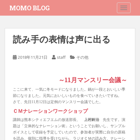
S
MOMO BLOG
TOGGLE
k
i
p
t
読み手の表情は声に出る
o
m
a
2018年11月21日
staff
その他
i
n
c
～11月マンスリー会議～
o
n
ここに来て、一気に冬モードになりました。鍋が一段とおいしい季
節になりました。元気においしいものを食べていきたいですね。
t
さて、先日11月12日は定例のマンスリー会議でした。
e
ＣＭナレーションワークショップ
n
t
講師は熊本シティエフエムの放送部長、
上村鈴治
先生です。演
題は「立体的なナレーション術」ということでお願いし、サンプル
ボイスとして収録を予定していたので、参加者が実際に自分の原稿
を読み、個別に指導を受けながら、ラジオＣＭの読み方、ナレーシ