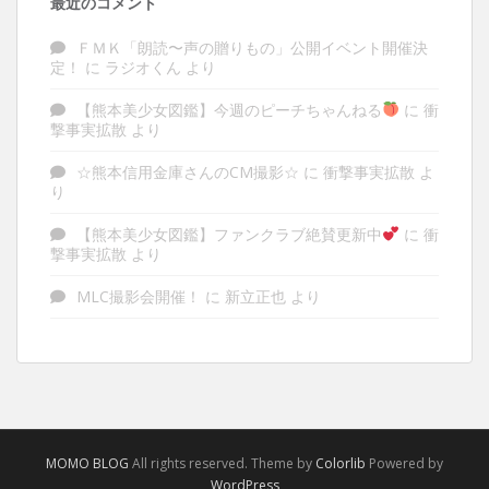
最近のコメント
ＦＭＫ「朗読〜声の贈りもの」公開イベント開催決
定！
に
ラジオくん
より
【熊本美少女図鑑】今週のピーチちゃんねる
に
衝
撃事実拡散
より
☆熊本信用金庫さんのCM撮影☆
に
衝撃事実拡散
よ
り
【熊本美少女図鑑】ファンクラブ絶賛更新中
に
衝
撃事実拡散
より
MLC撮影会開催！
に
新立正也
より
MOMO BLOG
All rights reserved. Theme by
Colorlib
Powered by
WordPress