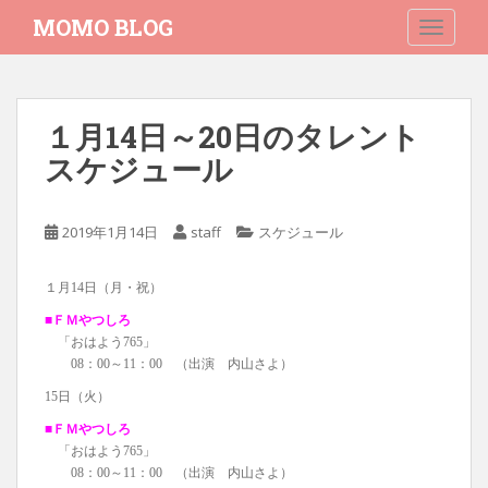
S
MOMO BLOG
TOGGLE
k
i
p
t
１月14日～20日のタレント
o
スケジュール
m
a
i
2019年1月14日
staff
スケジュール
n
c
o
１月14日（月・祝）
n
■ＦＭやつしろ
t
「おはよう765」
e
08：00～11：00 （出演 内山さよ）
n
15日（火）
t
■ＦＭやつしろ
「おはよう765」
08：00～11：00 （出演 内山さよ）