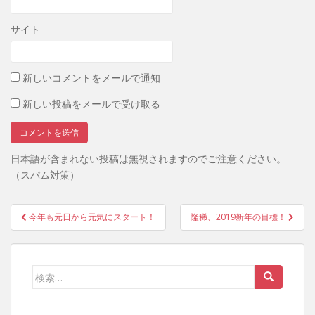
サイト
新しいコメントをメールで通知
新しい投稿をメールで受け取る
日本語が含まれない投稿は無視されますのでご注意ください。
（スパム対策）
投
今年も元日から元気にスタート！
隆稀、2019新年の目標！
稿
ナ
ビ
検
ゲ
索:
ー