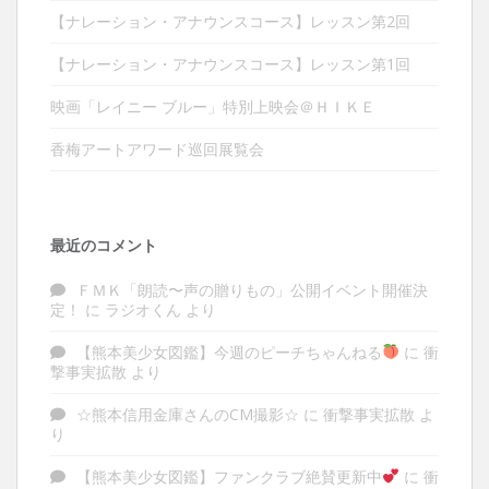
【ナレーション・アナウンスコース】レッスン第2回
【ナレーション・アナウンスコース】レッスン第1回
映画「レイニー ブルー」特別上映会＠ＨＩＫＥ
香梅アートアワード巡回展覧会
最近のコメント
ＦＭＫ「朗読〜声の贈りもの」公開イベント開催決
定！
に
ラジオくん
より
【熊本美少女図鑑】今週のピーチちゃんねる
に
衝
撃事実拡散
より
☆熊本信用金庫さんのCM撮影☆
に
衝撃事実拡散
よ
り
【熊本美少女図鑑】ファンクラブ絶賛更新中
に
衝