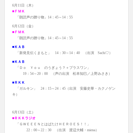
6月11日（木）
■ＦＭＫ
「朗読声の贈り物」14：45～14：55
6月12日（金）
■ＦＭＫ
「朗読声の贈り物」14：45～14：55
■ＫＡＢ
「新発見伝くまもと」 14：30～14：40 （出演 Sachi♡）
■ＫＡＢ
「Ｄｏ Ｙｏｕ のうぎょう？＋プラスワン」
19：54～20：00 （声の出演 松本知巳／上野みさき）
■ＲＫＫ
「ガルキン」 24：15～24：45（出演 安藤史華・カクノゲン
キ）
6月13日（土）
■ＲＫＫラジオ
「ＧＷＥＥＥＮとはばたけＨＥＲＯＥＳ！！」
22：00～22：30 （出演 渡辺大輔・miena）