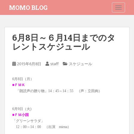
S
MOMO BLOG
TOGGLE
k
i
p
t
6月8日～６月14日までのタ
o
レントスケジュール
m
a
i
2015年6月8日
staff
スケジュール
n
c
o
6月8日（月）
n
■ＦＭＫ
「朗読声の贈り物」14：45～14：55 （声：立田絢）
t
e
n
6月9日（火)
t
■ＦＭ小国
「グリーンサラダ」
12：00～14：00 （出演 miena）