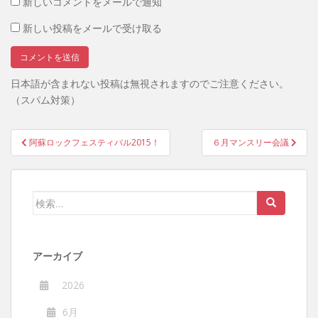
新しいコメントをメールで通知
新しい投稿をメールで受け取る
日本語が含まれない投稿は無視されますのでご注意ください。
（スパム対策）
投
阿蘇ロックフェスティバル2015！
６月マンスリー会議
稿
ナ
ビ
検
ゲ
索:
ー
シ
アーカイブ
ョ
ン
2026
6月