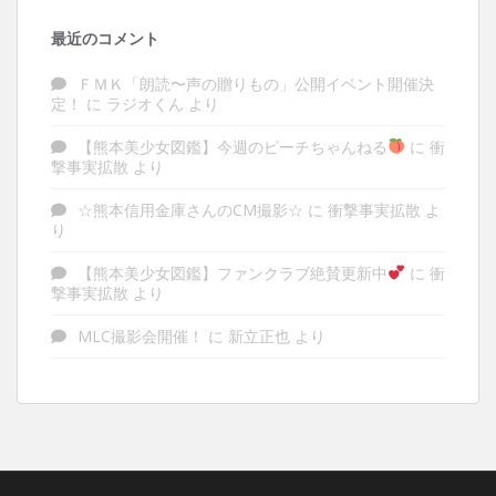
最近のコメント
ＦＭＫ「朗読〜声の贈りもの」公開イベント開催決
定！
に
ラジオくん
より
【熊本美少女図鑑】今週のピーチちゃんねる
に
衝
撃事実拡散
より
☆熊本信用金庫さんのCM撮影☆
に
衝撃事実拡散
よ
り
【熊本美少女図鑑】ファンクラブ絶賛更新中
に
衝
撃事実拡散
より
MLC撮影会開催！
に
新立正也
より