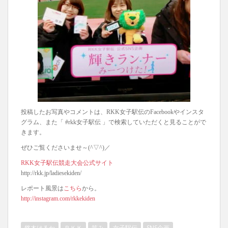
投稿したお写真やコメントは、RKK女子駅伝のFacebookやインスタ
グラム、また「 #rkk女子駅伝 」で検索していただくと見ることがで
きます。
ぜひご覧くださいませ～(^▽^)／
RKK女子駅伝競走大会公式サイト
http://rkk.jp/ladiesekiden/
レポート風景は
こちら
から。
http://instagram.com/rkkekiden
悠木はるか
ＲＫＫ
笑み
女子駅伝
SNS企画