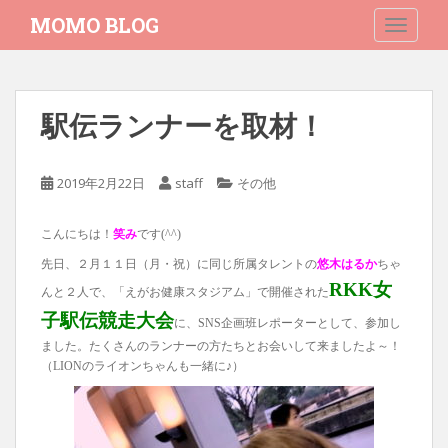
S
MOMO BLOG
TOGGLE
k
i
p
t
駅伝ランナーを取材！
o
m
a
2019年2月22日
staff
その他
i
n
こんにちは！
笑み
です(^^)
c
o
先日、２月１１日（月・祝）に同じ所属タレントの
悠木はるか
ちゃ
n
RKK女
んと２人で、「えがお健康スタジアム」で開催された
t
子駅伝競走大会
に、SNS企画班レポーターとして、参加し
e
ました。たくさんのランナーの方たちとお会いして来ましたよ～！
n
（LIONのライオンちゃんも一緒に♪）
t