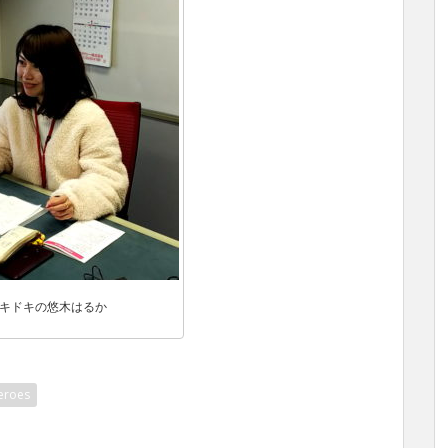
キドキの悠木はるか
eroes