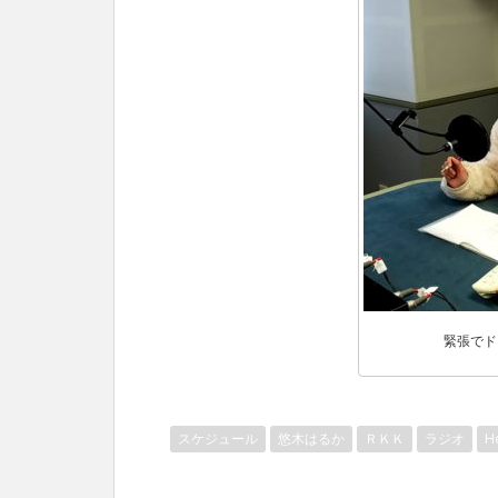
緊張でド
スケジュール
悠木はるか
ＲＫＫ
ラジオ
H