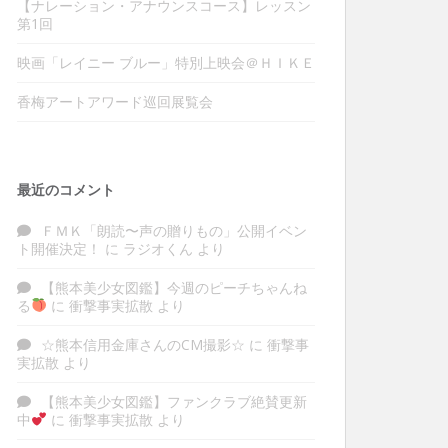
【ナレーション・アナウンスコース】レッスン
第1回
映画「レイニー ブルー」特別上映会＠ＨＩＫＥ
香梅アートアワード巡回展覧会
最近のコメント
ＦＭＫ「朗読〜声の贈りもの」公開イベン
ト開催決定！
に
ラジオくん
より
【熊本美少女図鑑】今週のピーチちゃんね
る
に
衝撃事実拡散
より
☆熊本信用金庫さんのCM撮影☆
に
衝撃事
実拡散
より
【熊本美少女図鑑】ファンクラブ絶賛更新
中
に
衝撃事実拡散
より