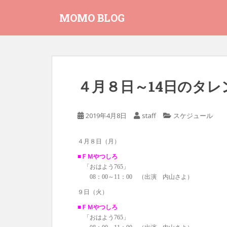
S
MOMO BLOG
k
i
p
t
o
m
４月８日～14日のタ
a
i
n
2019年4月8日
staff
スケジュール
c
o
４月８日（月）
n
t
■ＦＭやつしろ
「おはよう765」
e
08：00～11：00 （出演 内山さよ）
n
t
９日（火）
■ＦＭやつしろ
「おはよう765」