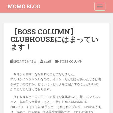
S
MOMO BLOG
TOGGLE
k
i
p
t
【BOSS COLUMN】
o
CLUBHOUSEにはまってい
m
a
ます！
i
n
c
2021年2月12日
staff
BOSS COLUMN
o
n
今月から金曜日を担当することになりました。
t
私だけがノンジャンルなので、イベントなど動きがあったときは書
e
きやすいのですが、どういうトピックをご紹介することがいいの
n
か？まだまだ迷っております。
t
今やＳＮＳと一口に言っても様々な媒体があり、桃、スマイルシ
ェア、熊本美少女図鑑、あと、一社）FOR KUMAMOTO
PROJECT、くまモン記者団など、それぞれにブログ、Facebookがあ
り、Twitter、Instagram、熊本美少女図鑑では、それらに加えて、