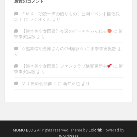
最近のコメント
ＦＭＫ「朗読〜声の贈りもの」公開イベント開催決
定！
に
ラジオくん
より
【熊本美少女図鑑】今週のピーチちゃんねる
に
衝
撃事実拡散
より
☆熊本信用金庫さんのCM撮影☆
に
衝撃事実拡散
よ
り
【熊本美少女図鑑】ファンクラブ絶賛更新中
に
衝
撃事実拡散
より
MLC撮影会開催！
に
新立正也
より
MOMO BLOG
All rights reserved. Theme by
Colorlib
Powered by
WordPress