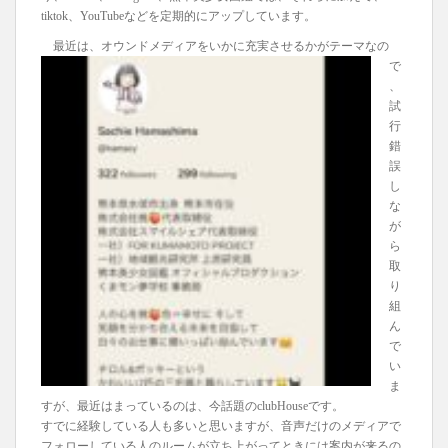
tiktok、YouTubeなどを定期的にアップしています。
最近は、オウン
ドメディアをいかに充実させるかがテーマなの
で
、
試
行
錯
誤
し
な
が
ら
取
り
組
ん
で
い
ま
すが、最近はまっているのは、今話題のclubHouseです。
すでに経験している人も多いと思いますが、音声だけのメディアで
フォローしている人のルームが立ち上がってときには案内が来るの