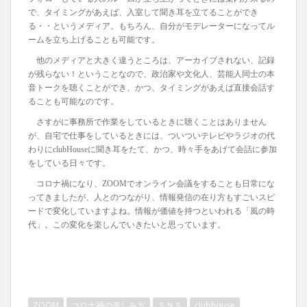
で、タイミングがあえば、入室して聞き耳を立てることができ
る・・というメディア。もちろん、自分がモデレーターになってル
ームを立ち上げることも可能です。
他のメディアと大きく違うところは、アーカイブされない、記録
が残らない！ということなので、政治家や文化人、芸能人同士の本
音トークを聴くことができ、かつ、タイミングがあえば直接会話す
ることも可能なのです。
さすがに事務所で作業をしているときに聴くことはありません
が、自宅で仕事をしているときには、ついついテレビやラジオの代
わりにclubHouseに聞き耳をたて、かつ、時々手をあげて会話に参加
をしている日々です。
コロナ禍になり、ZOOMでオンライン会議をすることも日常にな
ってきましたが、人とのつながり、情報発信の在り方もすごいスピ
ードで変化していますよね。情報が価値を持つといわれる「風の時
代」。この変化を楽しんでいきたいと思っています。
ZOOM
コロナ禍の楽しみ方
ＳＮＳ
clubhouse