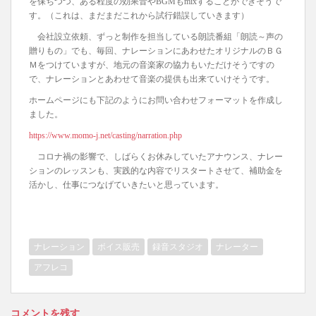
を保ちつつ、ある程度の効果音やBGMもmixすることができそうで
す。（これは、まだまだこれから試行錯誤していきます）
会社設立依頼、ずっと制作を担当している朗読番組「朗読～声の
贈りもの」でも、毎回、ナレーションにあわせたオリジナルのＢＧ
Ｍをつけていますが、地元の音楽家の協力もいただけそうですの
で、ナレーションとあわせて音楽の提供も出来ていけそうです。
ホームページにも下記のようにお問い合わせフォーマットを作成し
ました。
https://www.momo-j.net/casting/narration.php
コロナ禍の影響で、しばらくお休みしていたアナウンス、ナレー
ションのレッスンも、実践的な内容でリスタートさせて、補助金を
活かし、仕事につなげていきたいと思っています。
ナレーション
ボイス販売
録音スタジオ
ナレーター
アフレコ
コメントを残す