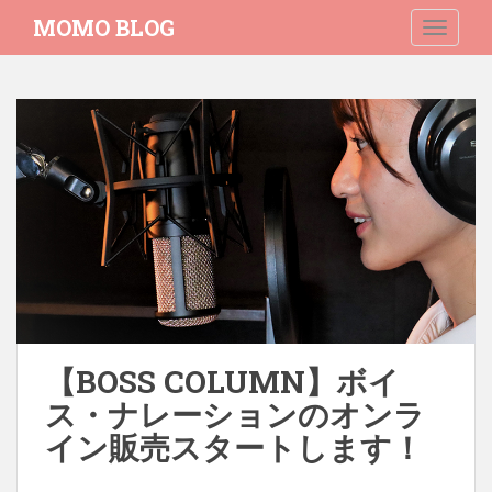
S
MOMO BLOG
TOGGLE
k
i
p
t
o
m
a
i
n
c
o
n
t
e
【BOSS COLUMN】ボイ
n
ス・ナレーションのオンラ
t
イン販売スタートします！