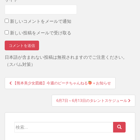
新しいコメントをメールで通知
新しい投稿をメールで受け取る
日本語が含まれない投稿は無視されますのでご注意ください。
（スパム対策）
投
【熊本美少女図鑑】今週のピーチちゃんねる
＋お知らせ
稿
ナ
6月7日～6月13日のタレントスケジュール
ビ
ゲ
ー
検
シ
索:
ョ