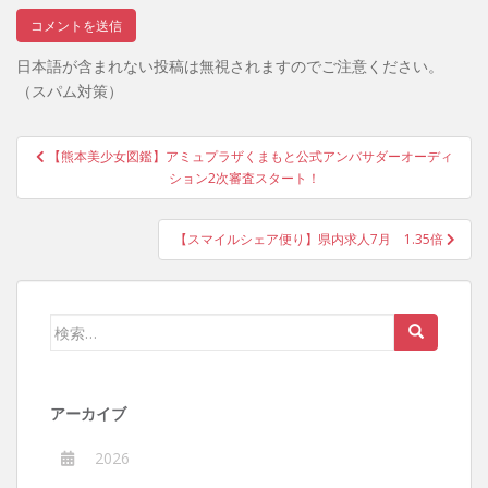
日本語が含まれない投稿は無視されますのでご注意ください。
（スパム対策）
投
【熊本美少女図鑑】アミュプラザくまもと公式アンバサダーオーディ
稿
ション2次審査スタート！
ナ
ビ
【スマイルシェア便り】県内求人7月 1.35倍
ゲ
ー
シ
検
ョ
索:
ン
アーカイブ
2026