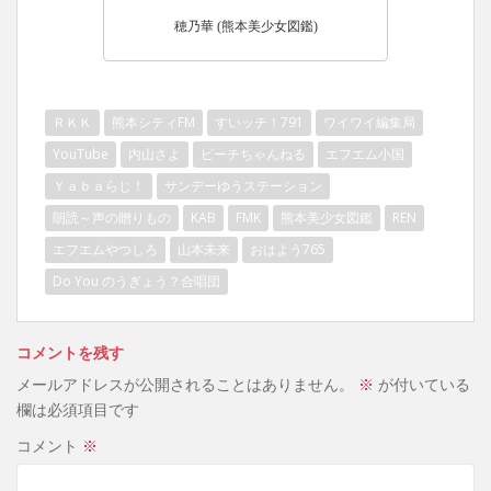
穂乃華 (熊本美少女図鑑)
ＲＫＫ
熊本シティFM
すいッチ！791
ワイワイ編集局
YouTube
内山さよ
ピーチちゃんねる
エフエム小国
Ｙａｂａらじ！
サンデーゆうステーション
朗読～声の贈りもの
KAB
FMK
熊本美少女図鑑
REN
エフエムやつしろ
山本未来
おはよう765
Do You のうぎょう？合唱団
コメントを残す
メールアドレスが公開されることはありません。
※
が付いている
欄は必須項目です
コメント
※