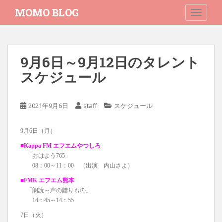
S
MOMO BLOG
TOGGLE
k
i
p
t
9月6日～9月12日のタレント
o
スケジュール
m
a
i
2021年9月6日
staff
スケジュール
n
c
o
9月6日（月）
n
■Kappa FM エフエムやつしろ
t
「おはよう765」
e
08：00～11：00 （出演 内山さよ）
n
■FMK エフエム熊本
t
「朗読～声の贈りもの」
14：45～14：55
7日（火）