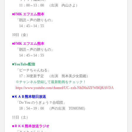
11：00～13：00 （出演 内山さよ）
■FMK エフエム熊本
「朗読～声の贈りもの」
14：45～14：55
10日（金）
■FMK エフエム熊本
「朗読～声の贈りもの」
14：45～14：55
■YouTube配信
「ピーチちゃんねる」
17：30更新予定 （出演 熊本美少女図鑑）
※チャンネル登録して最新動画をチェック！
https://www.youtube.com/channel/UC–xxh-NhD0aJZFWBQRAVDA
■ＫＡＢ熊本朝日放送
「Do You のうぎょう？合唱団」
18：54～19：00 （声の出演 TOMOMI）
11日（土）
■ＲＫＫ熊本放送ラジオ