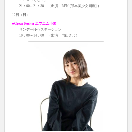
「Ｙａｂａらじ！」
21：00～21：30 （出演 REN [熊本美少女図鑑] ）
12日（日）
■Green Pocket エフエム小国
「サンデーゆうステーション」
10：00～14：00 （出演 内山さよ）