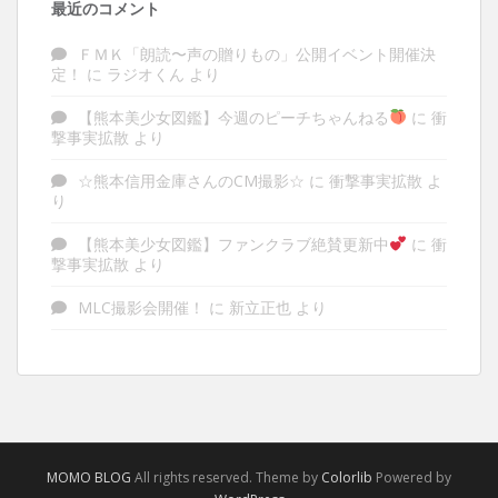
最近のコメント
ＦＭＫ「朗読〜声の贈りもの」公開イベント開催決
定！
に
ラジオくん
より
【熊本美少女図鑑】今週のピーチちゃんねる
に
衝
撃事実拡散
より
☆熊本信用金庫さんのCM撮影☆
に
衝撃事実拡散
よ
り
【熊本美少女図鑑】ファンクラブ絶賛更新中
に
衝
撃事実拡散
より
MLC撮影会開催！
に
新立正也
より
MOMO BLOG
All rights reserved. Theme by
Colorlib
Powered by