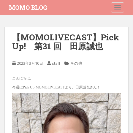
S
MOMO BLOG
TOGGLE
k
i
p
t
【MOMOLIVECAST】Pick
o
Up! 第31 回 田原誠也
m
a
i
2023年3月10日
staff
その他
n
c
o
こんにちは。
n
今週はPick Up!MOMOLIVECASTより、田原誠也さん！
t
e
n
t