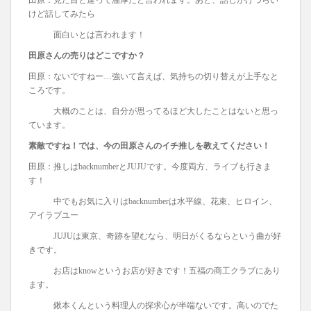
けど話してみたら
面白いとは言われます！
田原さんの売りはどこですか？
田原：ないですねー…強いて言えば、気持ちの切り替えが上手なと
ころです。
大概のことは、自分が思ってるほど大したことはないと思っ
ています。
素敵ですね！では、今の田原さんのイチ推しを教えてください！
田原：推しはbacknumberとJUJUです。今度両方、ライブも行きま
す！
中でもお気に入りはbacknumberは水平線、花束、ヒロイン、
アイラブユー
JUJUは東京、奇跡を望むなら、明日がくるならという曲が好
きです。
お店はknowというお店が好きです！五福の商工クラブにあり
ます。
鍬本くんという料理人の探求心が半端ないです。高いのでた