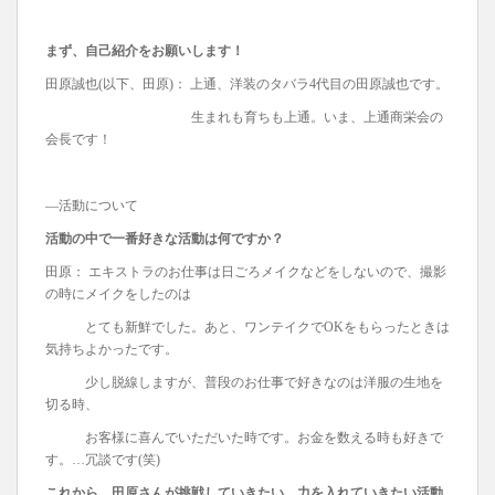
まず、自己紹介をお願いします！
田原誠也(以下、田原)： 上通、洋装のタバラ4代目の田原誠也です。
生まれも育ちも上通。いま、上通商栄会の
会長です！
―活動について
活動の中で一番好きな活動は何ですか？
田原： エキストラのお仕事は日ごろメイクなどをしないので、撮影
の時にメイクをしたのは
とても新鮮でした。あと、ワンテイクでOKをもらったときは
気持ちよかったです。
少し脱線しますが、普段のお仕事で好きなのは洋服の生地を
切る時、
お客様に喜んでいただいた時です。お金を数える時も好きで
す。…冗談です(笑)
これから、田原さんが挑戦していきたい、力を入れていきたい活動