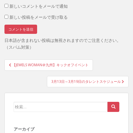
新しいコメントをメールで通知
新しい投稿をメールで受け取る
日本語が含まれない投稿は無視されますのでご注意ください。
（スパム対策）
投
【JEWELS WOMAN＠九州】キックオフイベント
稿
ナ
3月13日～3月19日のタレントスケジュール
ビ
ゲ
ー
検
シ
索:
ョ
ン
アーカイブ