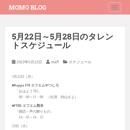
S
MOMO BLOG
TOGGLE
k
i
p
t
5月22日～5月28日のタレン
o
トスケジュール
m
a
i
2023年5月22日
staff
スケジュール
n
c
o
5月22日（月）
n
■Kappa FM エフエムやつしろ
t
「おはよう765」
e
08：00～11：00 （出演 内山さよ）
n
■FMK エフエム熊本
t
「朗読～声の贈りもの」
14：45～14：55
23日（火）