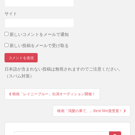
サイト
新しいコメントをメールで通知
新しい投稿をメールで受け取る
日本語が含まれない投稿は無視されますのでご注意ください。
（スパム対策）
投
映画「レイニーブルー」出演オーディション開催！
稿
ナ
映画「渇愛の果て、」Best film賞受賞！
ビ
ゲ
ー
検