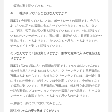
―最近の事を聞いてみることに
今、一番頑張っていることはなんですか？
EREN：今頑張っていることは、ポートレートの撮影です。今月も
あじさいの花との撮影に参加させていただきます。他にも、ダン
ス、英語、習字等の習い事も頑張っているのですが、特に頑張って
いるのがバレーボールです。週に4日、練習があり、日曜日は試合や
遠征に行くこともあります。きついなぁと思うこともありますが、
チームメイトと楽しく頑張っています。
そうなんですね！話は変わりますが、熊本でお気に入りの場所はあ
りますか？
EREN：私のお気に入りの場所は荒尾です。ひいおばあちゃんのお
好み焼き屋さんがあるのはもちろん、グリーンランドや世界遺産の
万田坑もあるからです。大好きなグリーンランドには、毎年誕生日
に行くのが恒例で、絶叫マシンは全制覇しています。全然怖くなく
て最高に楽しいです。世界遺産の万田坑は、熊本県立劇場開館40周
年記念事業のプロモーションビデオが撮影された場所で、キッズダ
ンサーとして出演できたこともあって思い入れがあります。
―最後に、夢について聞いてみました。
ERENちゃんの夢を教えてください♪