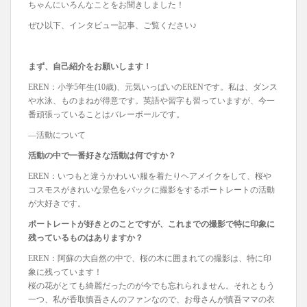
ちゃんにいろんなことをお聞きしました！
ぜひ以下、インタビュー記事、ご覧ください♪
まず、自己紹介をお願いします！
EREN：小学5年生(10歳)、元気いっぱいのERENです。私は、ダンス
や水泳、ものまねが得意です。英語や習字も習っていますが、今一
番頑張っていることはバレーボールです。
―活動について
活動の中で一番好きな活動は何ですか？
EREN：いつもと違うかわいい服を着たりヘアメイクをして、桜や
コスモスがきれいな景色をバックに撮影をするポートレートの活動
が大好きです。
ポートレートが好きとのことですが、これまでの撮影で特に印象に
残っているものはありますか？
EREN：阿蘇の大自然の中で、桜の木に囲まれての撮影は、特に印
象に残っています！
桜の花がとても綺麗だったのが今でも忘れられません。それともう
一つ、私が香取慎吾さんのファンなので、お母さんが慎吾ママの衣