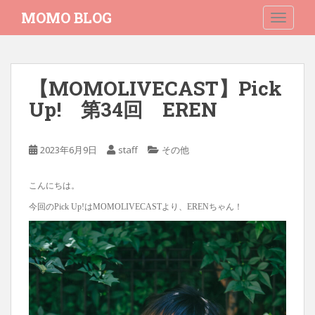
S
MOMO BLOG
TOGGLE
k
i
p
t
【MOMOLIVECAST】Pick
o
Up! 第34回 EREN
m
a
i
2023年6月9日
staff
その他
n
c
o
こんにちは。
n
今回のPick Up!はMOMOLIVECASTより、ERENちゃん！
t
e
n
t