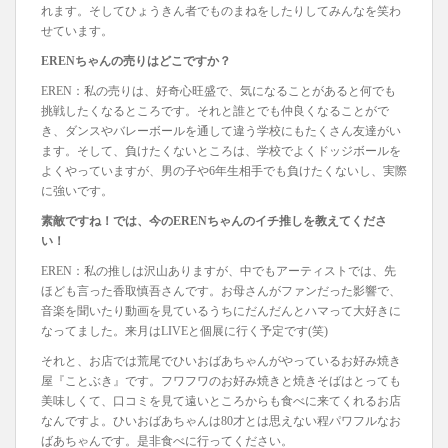
れます。そしてひょうきん者でものまねをしたりしてみんなを笑わ
せています。
ERENちゃんの売りはどこですか？
EREN：私の売りは、好奇心旺盛で、気になることがあると何でも
挑戦したくなるところです。それと誰とでも仲良くなることがで
き、ダンスやバレーボールを通して違う学校にもたくさん友達がい
ます。そして、負けたくないところは、学校でよくドッジボールを
よくやっていますが、男の子や6年生相手でも負けたくないし、実際
に強いです。
素敵ですね！では、今のERENちゃんのイチ推しを教えてくださ
い！
EREN：私の推しは沢山ありますが、中でもアーティストでは、先
ほども言った香取慎吾さんです。お母さんがファンだった影響で、
音楽を聞いたり動画を見ているうちにだんだんとハマって大好きに
なってました。来月はLIVEと個展に行く予定です(笑)
それと、お店では荒尾でひいおばあちゃんがやっているお好み焼き
屋『ことぶき』です。フワフワのお好み焼きと焼きそばはとっても
美味しくて、口コミを見て遠いところからも食べに来てくれるお店
なんですよ。ひいおばあちゃんは80才とは思えない程パワフルなお
ばあちゃんです。是非食べに行ってください。