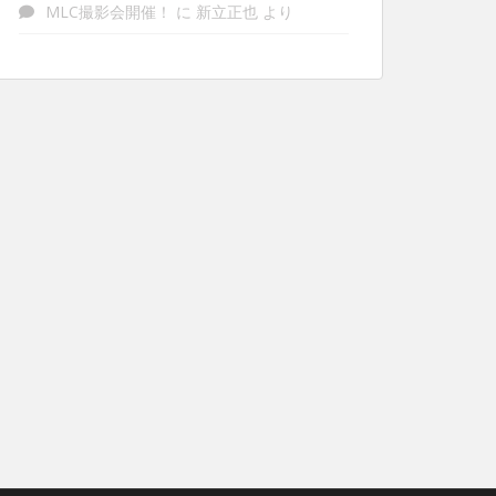
MLC撮影会開催！
に
新立正也
より