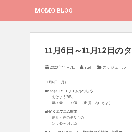
S
MOMO BLOG
k
i
p
t
o
m
11月6日～11月12日
a
i
n
2023年11月7日
staff
スケジュール
c
o
11月6日（月）
n
t
■Kappa FM エフエムやつしろ
「おはよう765」
e
08：00～11：00 （出演 内山さよ）
n
t
■FMK エフエム熊本
「朗読～声の贈りもの」
14：45～14：55