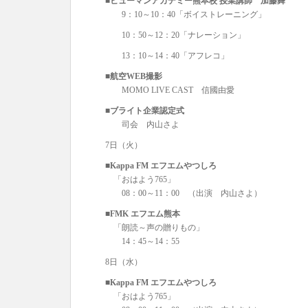
■ヒューマンアカデミー熊本校 授業講師 加藤舞
9：10～10：40「ボイストレーニング」
10：50～12：20「ナレーション」
13：10～14：40「アフレコ」
■航空WEB撮影
MOMO LIVE CAST 信國由愛
■ブライト企業認定式
司会 内山さよ
7日（火）
■Kappa FM エフエムやつしろ
「おはよう765」
08：00～11：00 （出演 内山さよ）
■FMK エフエム熊本
「朗読～声の贈りもの」
14：45～14：55
8日（水）
■Kappa FM エフエムやつしろ
「おはよう765」