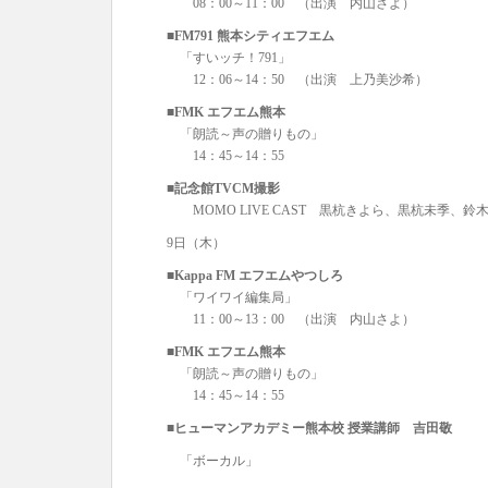
08：00～11：00 （出演 内山さよ）
■FM791 熊本シティエフエム
「すいッチ！791」
12：06～14：50 （出演 上乃美沙希）
■FMK エフエム熊本
「朗読～声の贈りもの」
14：45～14：55
■記念館TVCM撮影
MOMO LIVE CAST 黒杭きよら、黒杭未季、鈴
9日（木）
■Kappa FM エフエムやつしろ
「ワイワイ編集局」
11：00～13：00 （出演 内山さよ）
■FMK エフエム熊本
「朗読～声の贈りもの」
14：45～14：55
■ヒ
ューマンアカデミー熊本校 授業講師 吉田敬
「ボーカル」