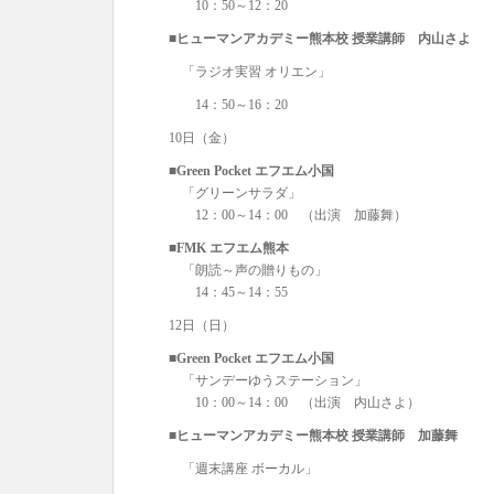
10：50～12：20
■ヒ
ューマンアカデミー熊本校 授業講師 内山さよ
「ラジオ実習 オリエン」
14：50～16：20
10日（金）
■Green Pocket エフエム小国
「グリーンサラダ」
12：00～14：00 （出演 加藤舞）
■FMK エフエム熊本
「朗読～声の贈りもの」
14：45～14：55
12日（日）
■Green Pocket エフエム小国
「サンデーゆうステーション」
10：00～14：00 （出演 内山さよ）
■ヒ
ューマンアカデミー熊本校 授業講師 加藤舞
「週末講座 ボーカル」