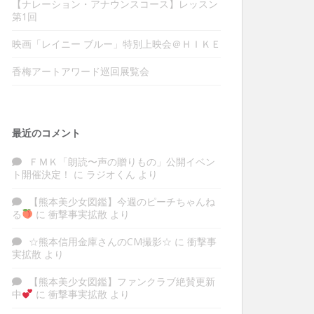
【ナレーション・アナウンスコース】レッスン
第1回
映画「レイニー ブルー」特別上映会＠ＨＩＫＥ
香梅アートアワード巡回展覧会
最近のコメント
ＦＭＫ「朗読〜声の贈りもの」公開イベン
ト開催決定！
に
ラジオくん
より
【熊本美少女図鑑】今週のピーチちゃんね
る
に
衝撃事実拡散
より
☆熊本信用金庫さんのCM撮影☆
に
衝撃事
実拡散
より
【熊本美少女図鑑】ファンクラブ絶賛更新
中
に
衝撃事実拡散
より