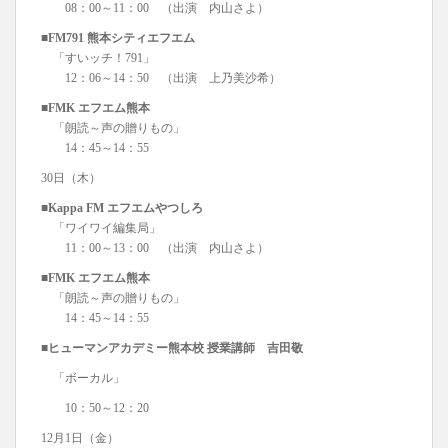
08：00～11：00 （出演 内山さよ）
■FM791 熊本シティエフエム
「すいッチ！791」
12：06～14：50 （出演 上乃美沙希）
■FMK エフエム熊本
「朗読～声の贈りもの」
14：45～14：55
30日（木）
■Kappa FM エフエムやつしろ
「ワイワイ編集局」
11：00～13：00 （出演 内山さよ）
■FMK エフエム熊本
「朗読～声の贈りもの」
14：45～14：55
■ヒ
ューマンアカデミー熊本校 授業講師 吉田敬
「ボーカル」
10：50～12：20
12月1日（金）