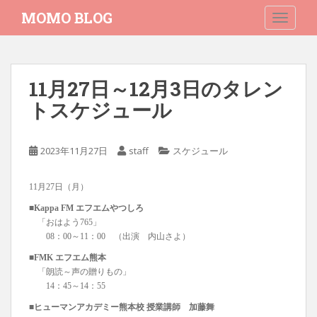
S
MOMO BLOG
TOGGLE
k
i
p
t
11月27日～12月3日のタレン
o
トスケジュール
m
a
i
2023年11月27日
staff
スケジュール
n
c
o
11月27日（月）
n
■Kappa FM エフエムやつしろ
t
「おはよう765」
e
08：00～11：00 （出演 内山さよ）
n
■FMK エフエム熊本
t
「朗読～声の贈りもの」
14：45～14：55
■ヒューマンアカデミー熊本校 授業講師 加藤舞