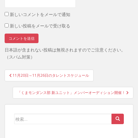
新しいコメントをメールで通知
新しい投稿をメールで受け取る
日本語が含まれない投稿は無視されますのでご注意ください。
（スパム対策）
投
11月20日～11月26日のタレントスケジュール
稿
ナ
「くまモンダンス部 新ユニット」メンバーオーディション開催！
ビ
ゲ
ー
検
シ
索:
ョ
ン