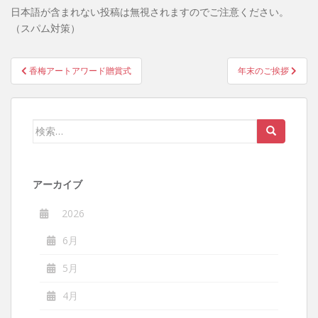
日本語が含まれない投稿は無視されますのでご注意ください。
（スパム対策）
投
香梅アートアワード贈賞式
年末のご挨拶
稿
ナ
ビ
検
ゲ
索:
ー
シ
アーカイブ
ョ
ン
2026
6月
5月
4月