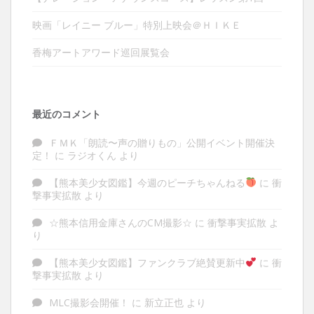
映画「レイニー ブルー」特別上映会＠ＨＩＫＥ
香梅アートアワード巡回展覧会
最近のコメント
ＦＭＫ「朗読〜声の贈りもの」公開イベント開催決
定！
に
ラジオくん
より
【熊本美少女図鑑】今週のピーチちゃんねる
に
衝
撃事実拡散
より
☆熊本信用金庫さんのCM撮影☆
に
衝撃事実拡散
よ
り
【熊本美少女図鑑】ファンクラブ絶賛更新中
に
衝
撃事実拡散
より
MLC撮影会開催！
に
新立正也
より