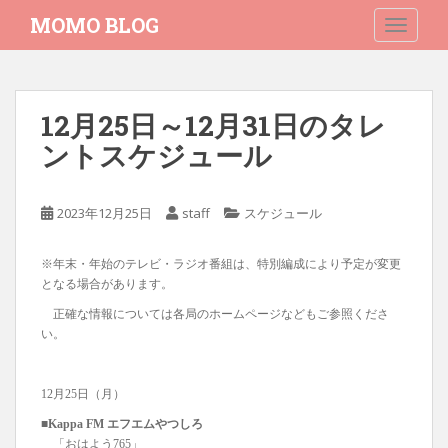
S
MOMO BLOG
TOGGLE
k
i
p
t
12月25日～12月31日のタレ
o
ントスケジュール
m
a
i
2023年12月25日
staff
スケジュール
n
c
o
※年末・年始のテレビ・ラジオ番組は、特別編成により予定が変更
n
となる場合があります。
t
正確な情報については各局のホームページなどもご参照くださ
e
い。
n
t
12月25日（月）
■Kappa FM エフエムやつしろ
「おはよう765」