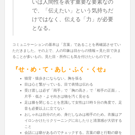
いは人間性を表す重要な要素なの
で、「伝えたい」という気持ちだ
けではなく、伝える「力」が必要
となる。
コミュニケーションの基本は「言葉」であることを再確認させてい
ただきました。その上で、人の印象は目からの情報＝見た目で決ま
ることが多いもの。見た目・所作にも気を付けたいものです。
『せ・め・て・あし・ふく・くせ』
猫背・猿歩きにならない。胸を張る
目は心と繋がっている。目で表情は伝わる
受け渡しは必ず「両手」で「胸の高さ」で「相手の正面」。
片手・低さ・よそ向きは物を汚く見せる
足は膝を閉じることを意識して女性は11時５分の角度で。足
音も必要以上に立てない
おしゃれは自分のため、身だしなみは相手のため。衣服はア
イロンかけたりクリーニングに出したりと清潔感が大切する
こと
会話には癖があるのでチェックする。言葉の癖と行動の癖を