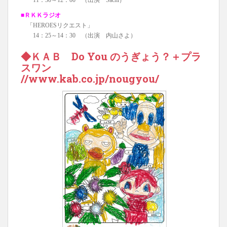
11：30～12：00 （出演 Sachi）
■ＲＫＫラジオ
「HEROESリクエスト」
14：25～14：30 （出演 内山さよ）
◆ＫＡＢ
Do You のうぎょう？＋プラ
スワン
//www.kab.co.jp/nougyou/