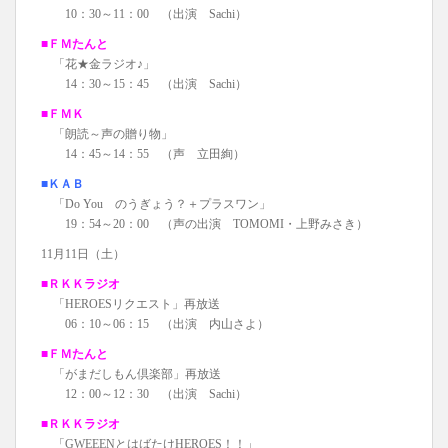
10：30～11：00 （出演 Sachi）
■ＦＭたんと
「花★金ラジオ♪」
14：30～15：45 （出演 Sachi）
■ＦＭＫ
「朗読～声の贈り物」
14：45～14：55 （声 立田絢）
■ＫＡＢ
「Do You のうぎょう？＋プラスワン」
19：54～20：00 （声の出演 TOMOMI・上野みさき）
11月11日（土）
■ＲＫＫラジオ
「HEROESリクエスト」再放送
06：10～06：15 （出演 内山さよ）
■ＦＭたんと
「がまだしもん倶楽部」再放送
12：00～12：30 （出演 Sachi）
■ＲＫＫラジオ
「GWEEENとはばたけHEROES！！」