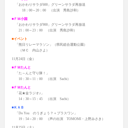
「おかわりサラダ600」グリーンサラダ再放送
18：00～20：00 （出演 秀島沙和）
■ＦＭ小国
「おかわりサラダ900」グリーンサラダ再放送
21：00～23：00 （出演 秀島沙和）
■イベント
「熊日リレーマラソン」（県民総合運動公園）
（ＭＣ 内山さよ）
11月24日（金）
■ＦＭたんと
「た～んと守り隊！」
10：30～11：00 （出演 Sachi）
■ＦＭたんと
「花★金ラジオ♪」
14：30～15：45 （出演 Sachi）
■ＫＡＢ
「Do You のうぎょう？＋プラスワン」
19：54～20：00 （声の出演 TOMOMI・上野みさき）
11月25日（土）