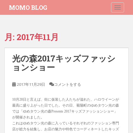
S
MOMO BLOG
TOGGLE
k
i
p
t
月:
2017年11月
o
m
a
光の森2017キッズファッシ
i
n
ョンショー
c
o
2017年11月29日
コメントをする
n
t
e
10月28日と言えば、街に仮装した人たちが溢れた、ハロウイーンが
n
最高に盛り上がった日でした。その日、菊陽町のゆめタウン光の森
では「ゆめタウン光の森Presents 2017キッズファッションショー」
t
が開催されました。
これはゆめタウン光の森に入っているそれぞれのファッション専門
店が総力を結集し、お店の魅力や特色でコーディネートしたキッズ