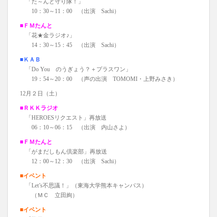
「た～んと守り隊！」
10：30～11：00 （出演 Sachi）
■ＦＭたんと
「花★金ラジオ♪」
14：30～15：45 （出演 Sachi）
■ＫＡＢ
「Do You のうぎょう？＋プラスワン」
19：54～20：00 （声の出演 TOMOMI・上野みさき）
12月２日（土）
■ＲＫＫラジオ
「HEROESリクエスト」再放送
06：10～06：15 （出演 内山さよ）
■ＦＭたんと
「がまだしもん倶楽部」再放送
12：00～12：30 （出演 Sachi）
■イベント
「Let’s
不思議！
」（東海大学熊本キャンパス）
（ＭＣ 立田絢）
■イベント