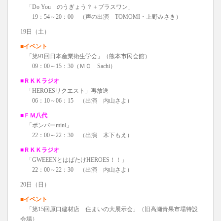
「Do You のうぎょう？＋プラスワン」
19：54～20：00 （声の出演 TOMOMI・上野みさき）
19日（土）
■イベント
「第91回日本産業衛生学会」（熊本市民会館）
09：00～15：30（ＭＣ Sachi）
■ＲＫＫラジオ
「HEROESリクエスト」再放送
06：10～06：15 （出演 内山さよ）
■ＦＭ八代
「ボンバーmini」
22：00～22：30 （出演 木下もえ）
■ＲＫＫラジオ
「GWEEENとはばたけHEROES！！」
22：00～22：30 （出演 内山さよ）
20日（日）
■イベント
「第15回原口建材店 住まいの大展示会」（旧高瀬青果市場特設
会場）