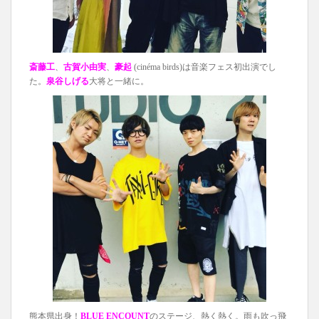
斎藤工
、
古賀小由実
、
豪起
(cinéma birds)は音楽フェス初出演でし
た。
泉谷しげる
大将と一緒に。
‪熊本県出身！
BLUE ENCOUNT
のステージ、熱く熱く。雨も吹っ飛