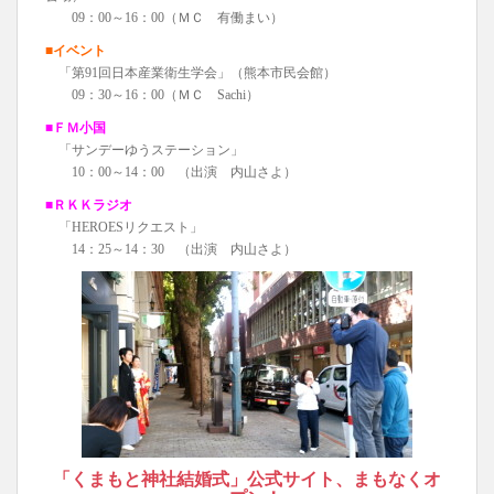
09：00～16：00（ＭＣ 有働まい）
■イベント
「第91回日本産業衛生学会」（熊本市民会館）
09：30～16：00（ＭＣ Sachi）
■ＦＭ小国
「サンデーゆうステーション」
10：00～14：00 （出演 内山さよ）
■ＲＫＫラジオ
「HEROESリクエスト」
14：25～14：30 （出演 内山さよ）
「くまもと神社結婚式」公式サイト、まもなくオ