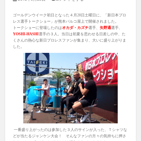
ゴールデンウイーク初日となった４月28日土曜日に、「新日本プロ
レス選手トークショー」が熊本パルコ屋上で開催されました。
トークショーに登場したのは
オカダ・カズチ
選手、
矢野通
選手、
YOSHI-HASHI
選手の３人。当日は初夏を思わせる日差しの中、た
くさんの熱心な新日プロレスファンが集まり、大いに盛り上がりま
した。
一番盛り上がったのは参加した３人のサインが入った、Ｔシャツな
どが当たるジャンケン大会！ そんなファンの方々の気持ちに押さ