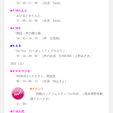
10：30～11：00 （出演 Sachi）
■ＦＭたんと
「おひるどきたんと」
12：00～14：00 （出演 Sachi）
■ＦＭＫ
「朗読～声の贈り物」
14：45～14：55 （声 立田絢）
■ＫＡＢ
「Do You のうぎょう？＋プラスワン」
19：54～20：00 （声の出演 TOMOMI・上野みさき）
26日（土）
■ＲＫＫラジオ
「HEROESリクエスト」再放送
06：10～06：15 （出演 内山さよ）
■イベント
「阿蘇ロックフェスティバル2018」（熊本県野外劇
場アスペクタ）
11：00～
■ＦＭ八代