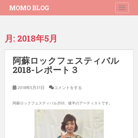
S
MOMO BLOG
TOGGLE
k
i
p
t
月:
2018年5月
o
m
a
阿蘇ロックフェスティバル
i
n
2018-レポート３
c
o
2018年5月31日
コメントをする
n
t
e
阿蘇ロックフェスティバル2018、後半のアーティストです。
n
t