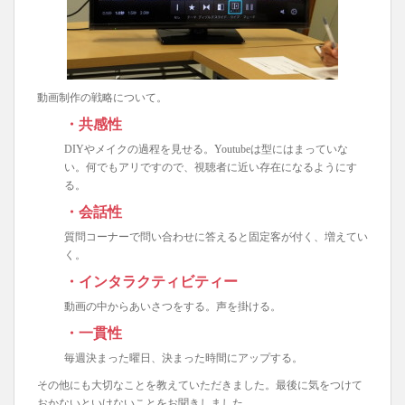
動画制作の戦略について。
・共感性
DIYやメイクの過程を見せる。Youtubeは型にはまっていな
い。何でもアリですので、視聴者に近い存在になるようにす
る。
・会話性
質問コーナーで問い合わせに答えると固定客が付く、増えてい
く。
・インタラクティビティー
動画の中からあいさつをする。声を掛ける。
・一貫性
毎週決まった曜日、決まった時間にアップする。
その他にも大切なことを教えていただきました。最後に気をつけて
おかないといけないことをお聞きしました。