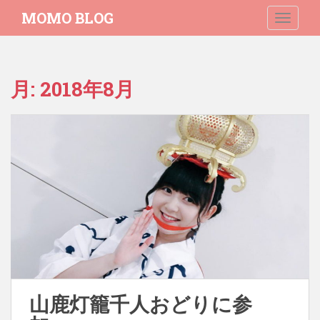
S
MOMO BLOG
TOGGLE
k
i
p
t
月:
2018年8月
o
m
a
i
n
c
o
n
t
e
n
t
山鹿灯籠千人おどりに参