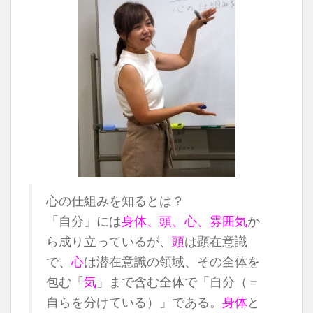
心の仕組みを知るとは？
「自分」には
身体、頭、心、雰囲気
か
ら成り立っているが、
頭
は顕在意識
で、
心
は潜在意識の領域、その全体を
包む「
気
」まで含む全体で「自分（＝
自らを分けている）」である。
身体
と