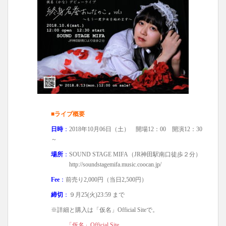
■ライブ概要
日時
：
2018年10月06日（土） 開場12：00 開演12：30
～
場所
：
SOUND STAGE MIFA（JR神田駅南口徒歩２分）
http://soundstagemifa.music.coocan.jp/
Fee
：
前売り2,000円（当日2,500円）
締切
：
９月25(火)23:59 まで
※詳細と購入は「仮名」Official Siteで。
「仮名」Official Site