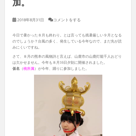
加。
2018年8月31日
コメントをする
今日で暑かった８月も終わり。とは言っても残暑厳しい９月となる
のでしょうか？台風の多く、発生している今年なので、まだ先が読
みにくいですね。
さて、８月の熊本の風物詩と言えば、山鹿市の山鹿灯籠千人おどり
は欠かせません。今年も８月16日夕刻に開催されました。
仮名
（
桃所属
）が今年、踊りに参加しました。