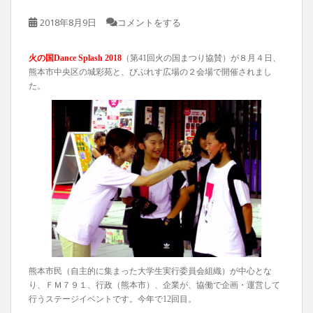
2018年8月9日
コメントをする
火の国Dance Splash 2018
（第41回火の国まつり協賛）が８月４日、
熊本市中央区の城彩苑と、びぷれす広場の２会場で開催されまし
た。
熊本市民（自主的に集まった大学生実行委員会組織）が中心とな
り、ＦＭ７９１、行政（熊本市）、企業が、協働で企画・運営して
行うステージイベントです。今年で12回目。