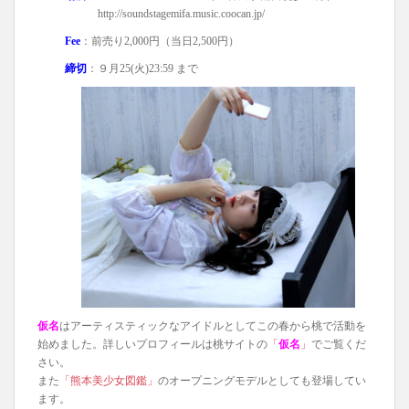
http://soundstagemifa.music.coocan.jp/
Fee
：前売り2,000円（当日2,500円）
締切
：９月25(火)23:59 まで
仮名
はアーティスティックなアイドルとしてこの春から桃で活動を
始めました。詳しいプロフィールは桃サイトの
「
仮名
」
でご覧くだ
さい。
また
「熊本美少女図鑑」
のオープニングモデルとしても登場してい
ます。