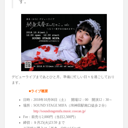
す。
デビューライブまであとひと月。準備に忙しい日々を過ごしており
ます。
■ライブ概要
日時：2018年10月06日（土） 開場12：00 開演12：30～
場所：SOUND STAGE MIFA（JR神田駅南口徒歩２分）
http://soundstagemifa.music.coocan.jp/
Fee：前売り2,000円（当日2,500円）
締切：９月25(火)23:59 まで