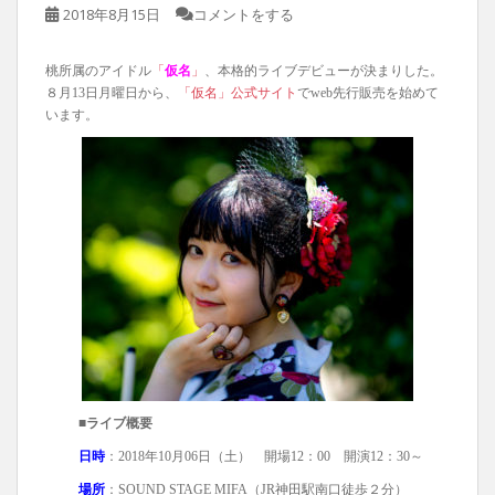
2018年8月15日
コメントをする
桃所属のアイドル
「
仮名
」
、本格的ライブデビューが決まりした。
８月13日月曜日から、
「仮名」公式サイト
でweb先行販売を始めて
います。
■ライブ概要
日時
：2018年10月06日（土） 開場12：00 開演12：30～
場所
：SOUND STAGE MIFA（JR神田駅南口徒歩２分）