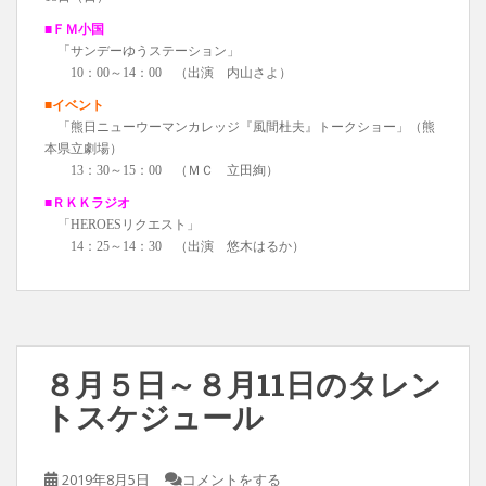
■ＦＭ小国
「サンデーゆうステーション」
10：00～14：00 （出演 内山さよ）
■イベント
「熊日ニューウーマンカレッジ『風間杜夫』トークショー」（熊
本県立劇場）
13：30～15：00 （ＭＣ 立田絢）
■ＲＫＫラジオ
「HEROESリクエスト」
14：25～14：30 （出演 悠木はるか）
８月５日～８月11日のタレン
トスケジュール
2019年8月5日
コメントをする