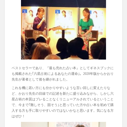
ベストセラーであり、『最も売れた占い本』としてギネスブックに
も掲載された｢六星占術によるあなたの運命｣。2020年版からかおり
先生が著者として後を継がれました。
これを機に若い方にも分かりやすいような言い回しに変えたりな
ど、かおり先生の目線での記述を新たに盛り込みながら、しかし六
星占術の本質はブレることなくリニューアルされているということ
で、今まで｢難しそう、固そう｣と思っていた方や占い本を初めて購
入する方も手に取りやすいのではないかなと思います。気になる方
はぜひ！