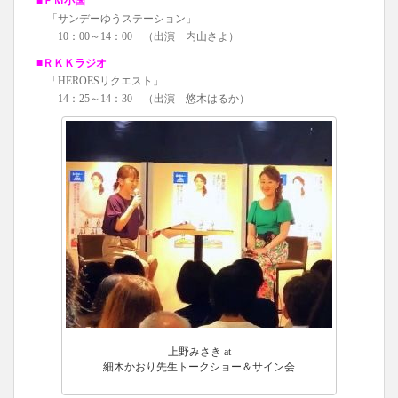
■ＦＭ小国
「サンデーゆうステーション」
10：00～14：00 （出演 内山さよ）
■ＲＫＫラジオ
「HEROESリクエスト」
14：25～14：30 （出演 悠木はるか）
上野みさき at
細木かおり先生トークショー＆サイン会