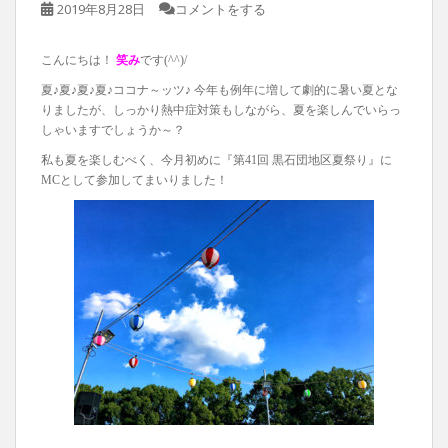
2019年8月28日
コメントをする
こんにちは！
笑み
です(^^)/
夏♪夏♪夏♪夏♪ココナ～ッツ♪ 今年も例年に増して劇的に暑い夏とな
りましたが、しっかり熱中症対策もしながら、夏を楽しんでいらっ
しゃいますでしょうか～？
私も夏を楽しむべく、今月初めに『第41回 黒石団地区夏祭り』に
MCとして参加してまいりました！