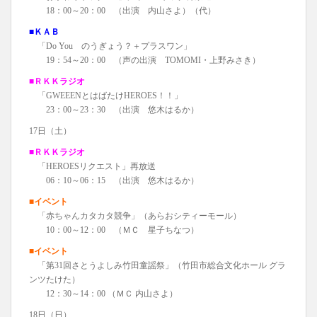
18：00～20：00 （出演 内山さよ）（代）
■ＫＡＢ
「Do You のうぎょう？＋プラスワン」
19：54～20：00 （声の出演 TOMOMI・上野みさき）
■ＲＫＫラジオ
「GWEEENとはばたけHEROES！！」
23：00～23：30 （出演 悠木はるか）
17日（土）
■ＲＫＫラジオ
「HEROESリクエスト」再放送
06：10～06：15 （出演 悠木はるか）
■イベント
「赤ちゃんカタカタ競争」（あらおシティーモール）
10：00～12：00 （ＭＣ 星子ちなつ）
■イベント
「第31回さとうよしみ竹田童謡祭」（竹田市総合文化ホール グラ
ンツたけた）
12：30～14：00 （ＭＣ 内山さよ）
18日（日）