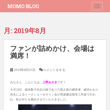
S
MOMO BLOG
TOGGLE
k
i
p
t
月:
2019年8月
o
m
a
ファンが詰めかけ、会場は
i
n
満席！
c
o
2019年8月31日
コメントをする
n
t
e
みなさん、こんにちは。
上野みさき
です！
n
今月24日、細木数子先生の娘であり六星占術の継承者、細木かおり
t
先生によるトークショー＆サイン会が蔦屋書店熊本三年坂で行わ
れ、私がＭＣを務めさせていただきました。