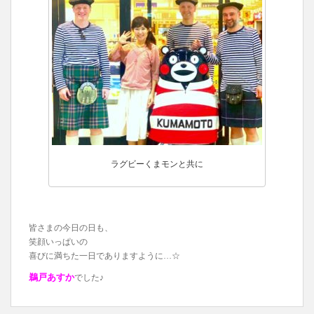
ラグビーくまモンと共に
皆さまの今日の日も、
笑顔いっぱいの
喜びに満ちた一日でありますように…☆
鵜戸あすか
でした♪