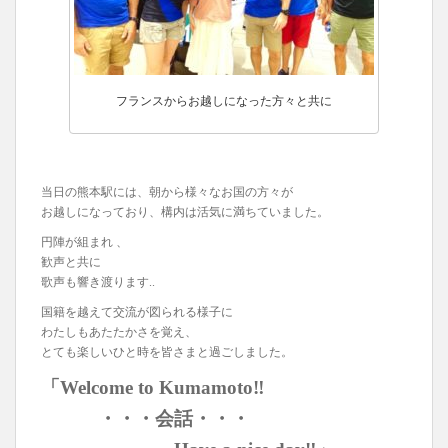
フランスからお越しになった方々と共に
当日の熊本駅には、朝から様々なお国の方々が
お越しになっており、構内は活気に満ちていました。
円陣が組まれ 、
歓声と共に
歌声も響き渡ります..
国籍を越えて交流が図られる様子に
わたしもあたたかさを覚え、
とても楽しいひと時を皆さまと過ごしました。
「Welcome to Kumamoto‼︎
・・・会話・・・