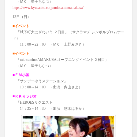
（ＭＣ 星子ちなつ）
https://www.kyusanko.co.jp/miocaminoamakusa/
13日（日）
■イベント
「城下町大にぎわい市 ２日目」（サクラマチ シンボルプロムナー
ド）
11：00～22：00 （ＭＣ 上野みさき）
■イベント
「mio camino AMAKUSA オープニングイベント２日目」
（ＭＣ 星子ちなつ）
■ＦＭ小国
「サンデーゆうステーション」
10：00～14：00 （出演 内山さよ）
■ＲＫＫラジオ
「HEROESリクエスト」
14：25～14：30 （出演 悠木はるか）