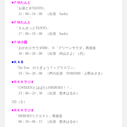
■ＦＭたんと
「お昼どきTANTO」
12：00～14：00 （出演 Sachi）
■ＦＭたんと
「さんせっとTANTO」
17：00～19：00 （出演 Sachi）
■ＦＭ小国
「おかわりサラダ600」 ※「グリーンサラダ」再放送
18：00～20：00 （出演 内山さよ）（代）
■ＫＡＢ
「Do You のうぎょう？＋プラスワン」
19：54～20：00 （声の出演 TOMOMI・上野みさき）
■ＲＫＫラジオ
「GWEEENとはばたけHEROES！！」
23：00～23：30 （出演 悠木はるか）
2日（土）
■ＲＫＫラジオ
「HEROESリクエスト」再放送
06：10～06：15 （出演 悠木はるか）