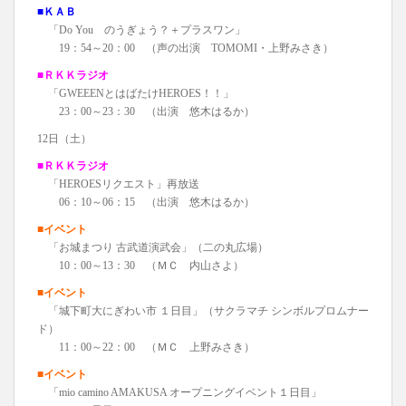
■ＫＡＢ
「Do You のうぎょう？＋プラスワン」
19：54～20：00 （声の出演 TOMOMI・上野みさき）
■ＲＫＫラジオ
「GWEEENとはばたけHEROES！！」
23：00～23：30 （出演 悠木はるか）
12日（土）
■ＲＫＫラジオ
「HEROESリクエスト」再放送
06：10～06：15 （出演 悠木はるか）
■イベント
「お城まつり 古武道演武会」（二の丸広場）
10：00～13：30 （ＭＣ 内山さよ）
■イベント
「城下町大にぎわい市 １日目」（サクラマチ シンボルプロムナー
ド）
11：00～22：00 （ＭＣ 上野みさき）
■イベント
「mio camino AMAKUSA オープニングイベント１日目」