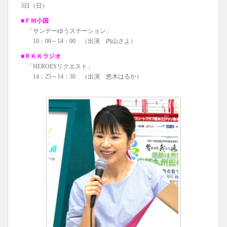
3日（日）
■ＦＭ小国
「サンデーゆうステーション」
10：00～14：00 （出演 内山さよ）
■ＲＫＫラジオ
「HEROESリクエスト」
14：25～14：30 （出演 悠木はるか）