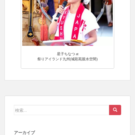
星子ちなつ at
祭りアイランド九州(城彩苑親水空間)
検
索:
アーカイブ