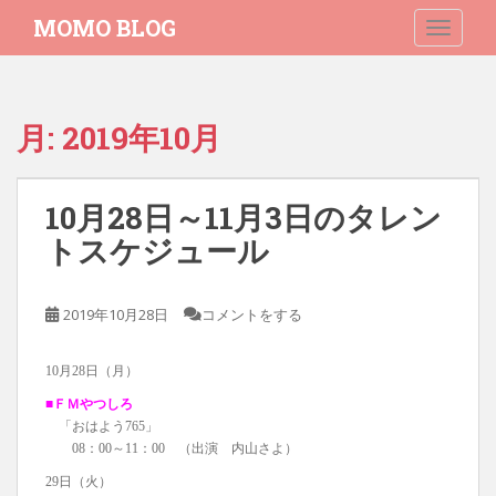
S
MOMO BLOG
TOGGLE
k
i
p
t
月:
2019年10月
o
m
a
10月28日～11月3日のタレン
i
n
トスケジュール
c
o
2019年10月28日
コメントをする
n
t
e
10月28日（月）
n
■ＦＭやつしろ
t
「おはよう765」
08：00～11：00 （出演 内山さよ）
29日（火）