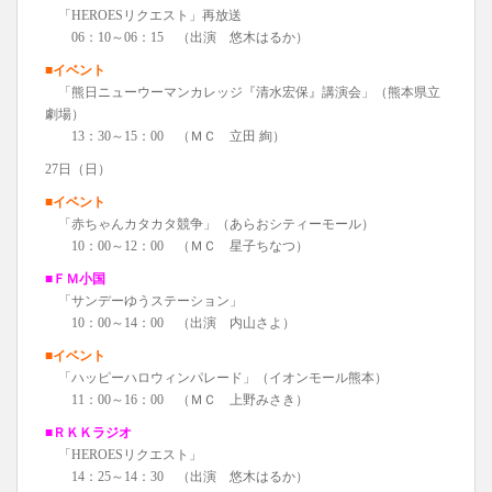
「HEROESリクエスト」再放送
06：10～06：15 （出演 悠木はるか）
■イベント
「熊日ニューウーマンカレッジ『清水宏保』講演会」（熊本県立
劇場）
13：30～15：00 （ＭＣ 立田 絢）
27日（日）
■イベント
「赤ちゃんカタカタ競争」（あらおシティーモール）
10：00～12：00 （ＭＣ 星子ちなつ）
■ＦＭ小国
「サンデーゆうステーション」
10：00～14：00 （出演 内山さよ）
■イベント
「ハッピーハロウィンパレード」（イオンモール熊本）
11：00～16：00 （ＭＣ 上野みさき）
■ＲＫＫラジオ
「HEROESリクエスト」
14：25～14：30 （出演 悠木はるか）