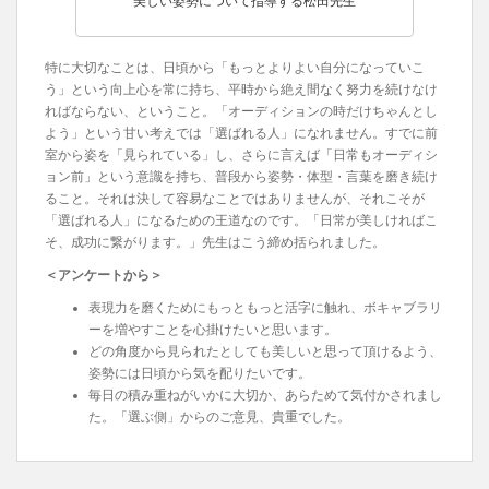
美しい姿勢について指導する松田先生
特に大切なことは、日頃から「もっとよりよい自分になっていこ
う」という向上心を常に持ち、平時から絶え間なく努力を続けなけ
ればならない、ということ。「オーディションの時だけちゃんとし
よう」という甘い考えでは「選ばれる人」になれません。すでに前
室から姿を「見られている」し、さらに言えば「日常もオーディシ
ョン前」という意識を持ち、普段から姿勢・体型・言葉を磨き続け
ること。それは決して容易なことではありませんが、それこそが
「選ばれる人」になるための王道なのです。「日常が美しければこ
そ、成功に繋がります。」先生はこう締め括られました。
＜アンケートから＞
表現力を磨くためにもっともっと活字に触れ、ボキャブラリ
ーを増やすことを心掛けたいと思います。
どの角度から見られたとしても美しいと思って頂けるよう、
姿勢には日頃から気を配りたいです。
毎日の積み重ねがいかに大切か、あらためて気付かされまし
た。「選ぶ側」からのご意見、貴重でした。