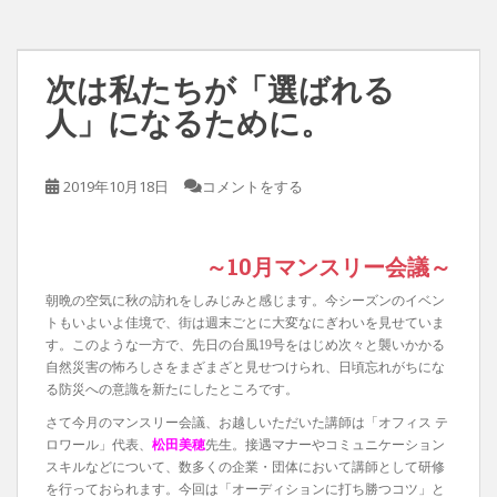
次は私たちが「選ばれる
人」になるために。
2019年10月18日
コメントをする
～10月マンスリー会議～
朝晩の空気に秋の訪れをしみじみと感じます。今シーズンのイベン
トもいよいよ佳境で、街は週末ごとに大変なにぎわいを見せていま
す。このような一方で、先日の台風19号をはじめ次々と襲いかかる
自然災害の怖ろしさをまざまざと見せつけられ、日頃忘れがちにな
る防災への意識を新たにしたところです。
さて今月のマンスリー会議、お越しいただいた講師は「オフィス テ
ロワール」代表、
松田美穂
先生。接遇マナーやコミュニケーション
スキルなどについて、数多くの企業・団体において講師として研修
を行っておられます。今回は「オーディションに打ち勝つコツ」と