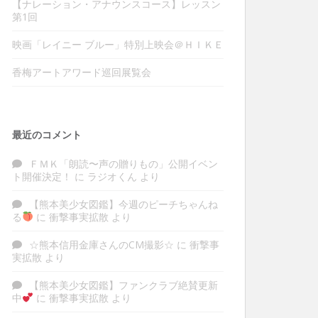
【ナレーション・アナウンスコース】レッスン
第1回
映画「レイニー ブルー」特別上映会＠ＨＩＫＥ
香梅アートアワード巡回展覧会
最近のコメント
ＦＭＫ「朗読〜声の贈りもの」公開イベン
ト開催決定！
に
ラジオくん
より
【熊本美少女図鑑】今週のピーチちゃんね
る
に
衝撃事実拡散
より
☆熊本信用金庫さんのCM撮影☆
に
衝撃事
実拡散
より
【熊本美少女図鑑】ファンクラブ絶賛更新
中
に
衝撃事実拡散
より