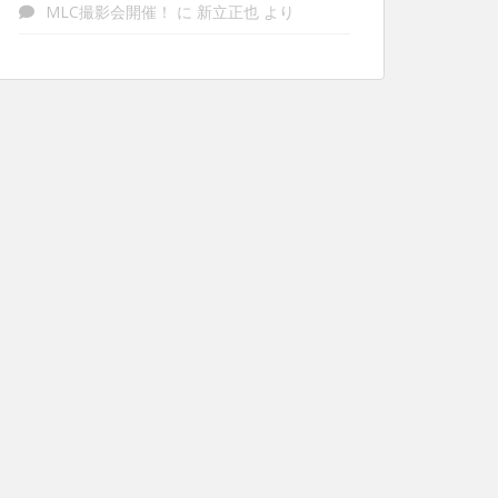
MLC撮影会開催！
に
新立正也
より