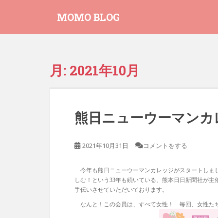
S
MOMO BLOG
k
i
p
t
o
月:
2021年10月
m
a
i
n
熊日ニューウーマンカ
c
o
n
2021年10月31日
コメントをする
t
e
今年も熊日ニューウーマンカレッジがスタートしまし
n
しむ！という33年も続いている、熊本日日新聞社が主
t
手伝いさせていただいております。
なんと！この会員は、すべて女性！ 毎回、女性たち