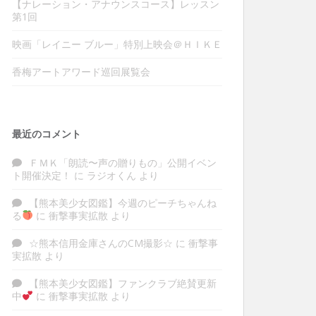
【ナレーション・アナウンスコース】レッスン
第1回
映画「レイニー ブルー」特別上映会＠ＨＩＫＥ
香梅アートアワード巡回展覧会
最近のコメント
ＦＭＫ「朗読〜声の贈りもの」公開イベン
ト開催決定！
に
ラジオくん
より
【熊本美少女図鑑】今週のピーチちゃんね
る
に
衝撃事実拡散
より
☆熊本信用金庫さんのCM撮影☆
に
衝撃事
実拡散
より
【熊本美少女図鑑】ファンクラブ絶賛更新
中
に
衝撃事実拡散
より