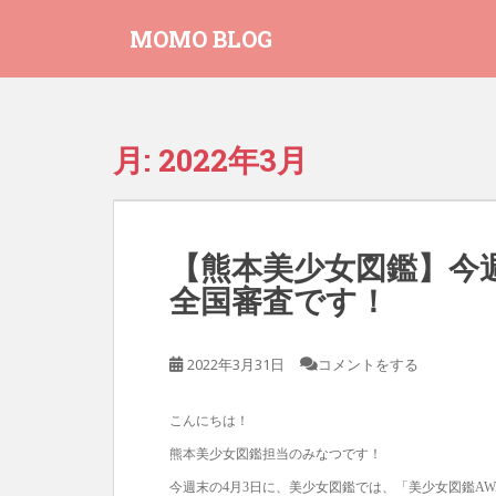
S
MOMO BLOG
k
i
p
t
o
月:
2022年3月
m
a
i
n
【熊本美少女図鑑】今
c
全国審査です！
o
n
t
2022年3月31日
コメントをする
e
n
t
こんにちは！
熊本美少女図鑑担当のみなつです！
今週末の4月3日に、美少女図鑑では、「美少女図鑑AW