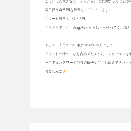
こういった大きなオーディションに参加するのは初めての
当日行う自己PRを練習してくれています♪
アワード当日まであと3日！
ドキドキですが、Sangoちゃんらしく頑張ってくれる
そして、来月のPickUpはSangoちゃんです！
アワードの時のことも含めてたくさんインタビューを
そこでまたアワードの時の様子などもお伝えできたら
お楽しみに