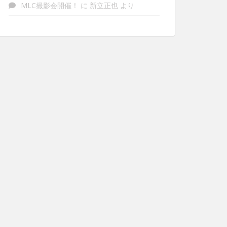
MLC撮影会開催！
に
新立正也
より