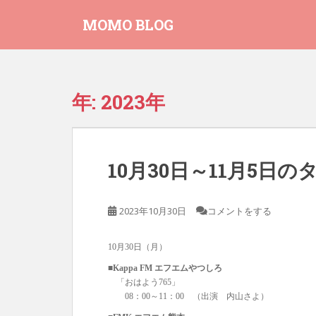
S
MOMO BLOG
k
i
p
t
o
年:
2023年
m
a
i
n
10月30日～11月5日
c
o
n
2023年10月30日
コメントをする
t
e
10月30日（月）
n
t
■Kappa FM エフエムやつしろ
「おはよう765」
08：00～11：00 （出演 内山さよ）