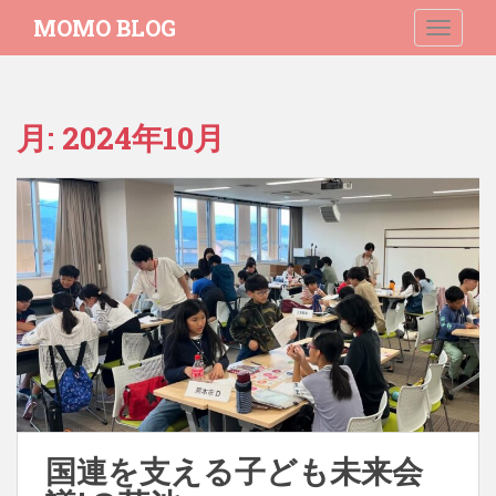
S
MOMO BLOG
TOGGLE
k
i
p
t
月:
2024年10月
o
m
a
i
n
c
o
n
t
e
n
t
国連を支える子ども未来会