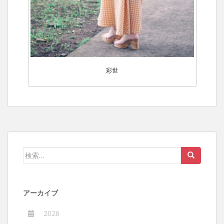
彩世
検
索:
アーカイブ
2026