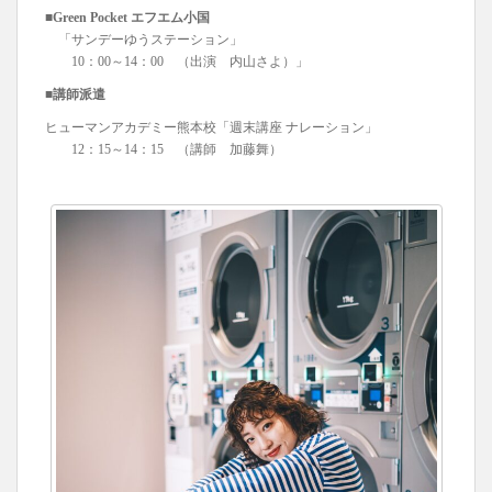
■Green Pocket エフエム小国
「サンデーゆうステーション」
10：00～14：00 （出演 内山さよ）」
■講師派遣
ヒューマンアカデミー熊本校「週末講座 ナレーション」
12：15～14：15 （講師 加藤舞）