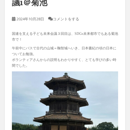
議i＠菊池
2024年10月28日
コメントをする
国連を支える子ども未来会議３回目は、SDGs未来都市でもある菊池
市で！
午前中にバスで古代の山城＝
鞠智城へいき、日本書紀の頃の日本に
ついてお勉強。
ボランティアさんからの説明もわかりやすく、とても学びの多い時
間でした。