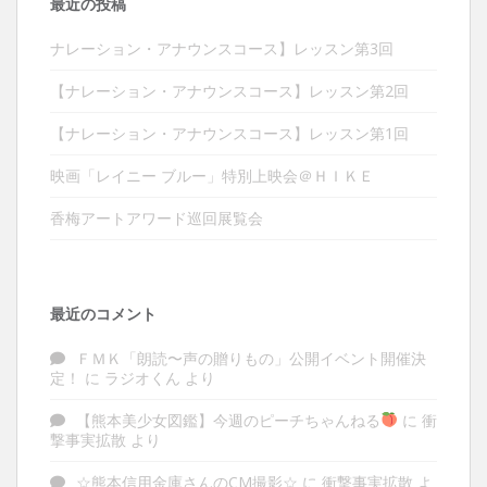
最近の投稿
ナレーション・アナウンスコース】レッスン第3回
【ナレーション・アナウンスコース】レッスン第2回
【ナレーション・アナウンスコース】レッスン第1回
映画「レイニー ブルー」特別上映会＠ＨＩＫＥ
香梅アートアワード巡回展覧会
最近のコメント
ＦＭＫ「朗読〜声の贈りもの」公開イベント開催決
定！
に
ラジオくん
より
【熊本美少女図鑑】今週のピーチちゃんねる
に
衝
撃事実拡散
より
☆熊本信用金庫さんのCM撮影☆
に
衝撃事実拡散
よ