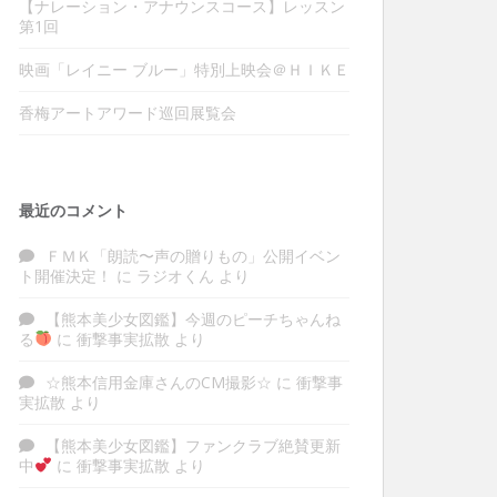
【ナレーション・アナウンスコース】レッスン
第1回
映画「レイニー ブルー」特別上映会＠ＨＩＫＥ
香梅アートアワード巡回展覧会
最近のコメント
ＦＭＫ「朗読〜声の贈りもの」公開イベン
ト開催決定！
に
ラジオくん
より
【熊本美少女図鑑】今週のピーチちゃんね
る
に
衝撃事実拡散
より
☆熊本信用金庫さんのCM撮影☆
に
衝撃事
実拡散
より
【熊本美少女図鑑】ファンクラブ絶賛更新
中
に
衝撃事実拡散
より