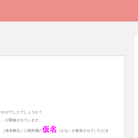
いかがでしたでしょうか？
く」が開催されています。
仮名
」（港本舞台）に桃所属の
（かな）が参加させていただき