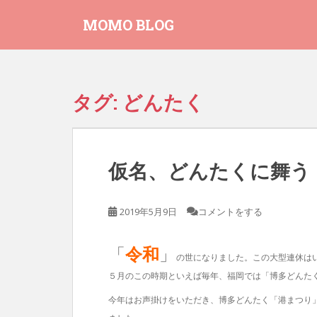
S
MOMO BLOG
k
i
p
t
o
タグ:
どんたく
m
a
i
n
仮名、どんたくに舞う
c
o
n
2019年5月9日
コメントをする
t
e
n
「
令和
」
の世になりました。この大型連休は
t
５月のこの時期といえば毎年、福岡では「博多どんた
今年はお声掛けをいただき、博多どんたく「港まつり