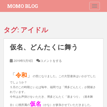
S
MOMO BLOG
TOGGLE
k
i
p
t
タグ:
アイドル
o
m
a
仮名、どんたくに舞う
i
n
c
2019年5月9日
コメントをする
o
n
t
「
令和
」
の世になりました。この大型連休はいかがでした
e
でしょうか？
n
５月のこの時期といえば毎年、福岡では「博多どんたく」が開催さ
t
れています。
今年はお声掛けをいただき、博多どんたく「港まつり」（港本舞
仮名
台）に桃所属の
（かな）が参加させていただきました。