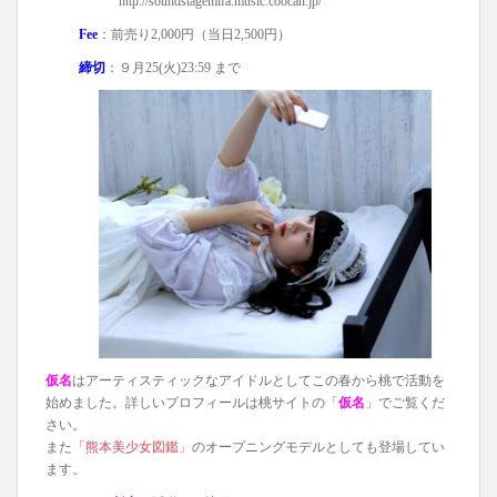
http://soundstagemifa.music.coocan.jp/
Fee
：前売り2,000円（当日2,500円）
締切
：９月25(火)23:59 まで
仮名
はアーティスティックなアイドルとしてこの春から桃で活動を
始めました。詳しいプロフィールは桃サイトの
「
仮名
」
でご覧くだ
さい。
また
「熊本美少女図鑑」
のオープニングモデルとしても登場してい
ます。