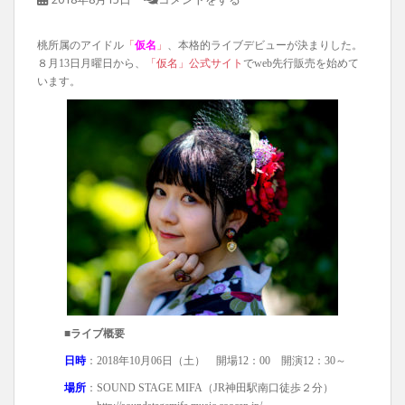
桃所属のアイドル
「
仮名
」
、本格的ライブデビューが決まりした。
８月13日月曜日から、
「仮名」公式サイト
でweb先行販売を始めて
います。
■ライブ概要
日時
：2018年10月06日（土） 開場12：00 開演12：30～
場所
：SOUND STAGE MIFA（JR神田駅南口徒歩２分）