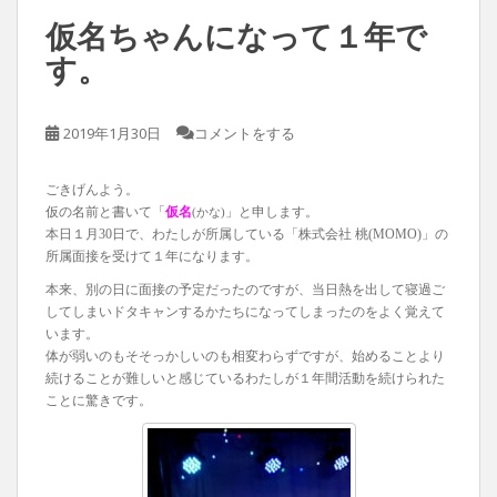
仮名ちゃんになって１年で
す。
2019年1月30日
コメントをする
ごきげんよう。
仮の名前と書いて「
仮名
」と申します。
(かな)
本日１月30日で、わたしが所属している「株式会社 桃(MOMO)」の
所属面接を受けて１年になります。
本来、別の日に面接の予定だったのですが、当日熱を出して寝過ご
してしまいドタキャンするかたちになってしまったのをよく覚えて
います。
体が弱いのもそそっかしいのも相変わらずですが、始めることより
続けることが難しいと感じているわたしが１年間活動を続けられた
ことに驚きです。