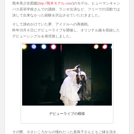
熊本美少女図鑑(
http://熊本モデル.com/
)のモデル、ヒューマンキャン
パス高等学校さんでの講師、ラジオ出演など、フリーでの活動では
決して出来なかった経験を沢山させていただきました。
そして諦めかけていた夢、アイドルへの再挑戦。
昨年10月６日にデビューライブを開催し、オリジナル曲を収録した
デビューシングルを発売致しました。
デビューライブの模様
その際、小さいころからの憧れだった真珠子さんともご縁を頂き、