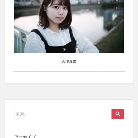
合澤真優
検
索:
アーカイブ