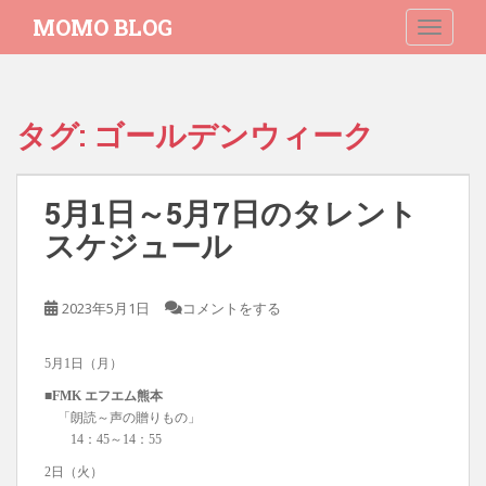
S
MOMO BLOG
TOGGLE
k
i
p
t
タグ:
ゴールデンウィーク
o
m
a
5月1日～5月7日のタレント
i
n
スケジュール
c
o
2023年5月1日
コメントをする
n
t
e
5月1日（月）
n
■FMK エフエム熊本
t
「朗読～声の贈りもの」
14：45～14：55
2日（火）