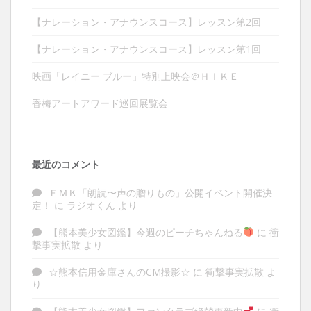
【ナレーション・アナウンスコース】レッスン第2回
【ナレーション・アナウンスコース】レッスン第1回
映画「レイニー ブルー」特別上映会＠ＨＩＫＥ
香梅アートアワード巡回展覧会
最近のコメント
ＦＭＫ「朗読〜声の贈りもの」公開イベント開催決
定！
に
ラジオくん
より
【熊本美少女図鑑】今週のピーチちゃんねる
に
衝
撃事実拡散
より
☆熊本信用金庫さんのCM撮影☆
に
衝撃事実拡散
よ
り