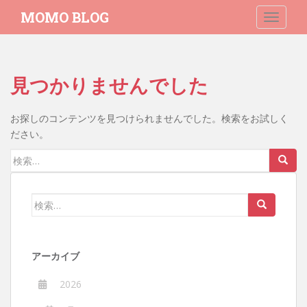
S
MOMO BLOG
TOGGLE
k
i
p
t
見つかりませんでした
o
m
a
お探しのコンテンツを見つけられませんでした。検索をお試しく
i
ださい。
n
検
c
索:
o
n
検
t
索:
e
n
アーカイブ
t
2026