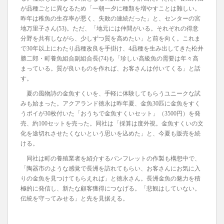
が品種ごとに異なるため「一朝一夕に種類を増やすことは難しい。
昨年は稚魚の生存率が悪く、失敗の連続だった」と、センターの宮
地万里子さん(53)。ただ、「地元には仲間がいる。それぞれの得意
分野を共有しながら、少しずつ質を高めたい」と前を向く。これま
で30年以上にわたり品種改良を手掛け、4品種を生み出してきた松井
勝二郎・町養魚組合副組合長(74)も「珍しい高級魚の需要は年々高
まっている。質が良いものを作れば、お客さんは付いてくる」と話
す。
夏の風物詩の金魚すくいを、手軽に体験してもらうユニークな試
みも始まった。アクアランド徳永は昨年夏、金魚30匹に金魚をすく
うポイが30枚付いた「おうちで金魚すくいセット」（3500円）を発
売、約100セットを売った。同社は「採算は度外視。金魚すくいの文
化を途切れさせたくないという思いを込めた」と、今夏も販売を続
ける。
同社は町の養殖業者を紹介するパンフレットの作製も構想中で、
「陶器市のような感覚で長洲を訪れてもらい、お客さんにお気に入
りの金魚を見つけてもらえれば」と徳永さん。長洲金魚の魅力を積
極的に発信し、新たな顧客獲得につなげる。「悲観はしていない。
伝統を守ってみせる」と先を見据える。