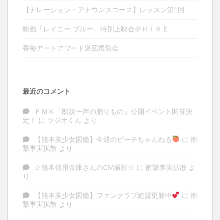
【ナレーション・アナウンスコース】レッスン第1回
映画「レイニー ブルー」特別上映会＠ＨＩＫＥ
香梅アートアワード巡回展覧会
最近のコメント
ＦＭＫ「朗読〜声の贈りもの」公開イベント開催決
定！
に
ラジオくん
より
【熊本美少女図鑑】今週のピーチちゃんねる
に
衝
撃事実拡散
より
☆熊本信用金庫さんのCM撮影☆
に
衝撃事実拡散
よ
り
【熊本美少女図鑑】ファンクラブ絶賛更新中
に
衝
撃事実拡散
より