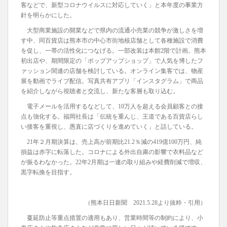
客などで、新型コロナウイルスに対応していく」と本年度の事業方
針を明らかにした。
大型商業施設の開業などで県内の流通小売業の競争が激しさを増
す中、同百貨店は熊本市の中心市街地核店舗として各種施設で消費
を促し、一帯の活性化につなげる。一部改装は本館2階で計画。熊本
初出店や、期間限定の「ポップアップショップ」で人気を博したフ
ァッション関連の店舗を検討している。オンライン集客では、物産
展を動画でライブ配信。写真共有アプリ「インスタグラム」で商品
を紹介しながら視聴者と交流し、新たな客層も取り込む。
電子メールを活用するなどして、10万人を超える会員顧客との接
点も強化する。福岡社長は「伝統を重んじ、王道である百貨店らし
い接客を重視し、愚直に店づくりを進めていく」と話している。
21年２月期決算は、売上高が前期比21.2％減の419億100万円、純
損益は赤字に転落した。コロナによる外出自粛の影響で衣料品など
が振るわなかった。22年2月期は一連の取り組みや経費削減で増収、
黒字転換を目指す。
（熊本日日新聞 2021.5.28より抜粋・引用）
蔓延防止等重点措置の適用もあり、営業時間等の制約により、小