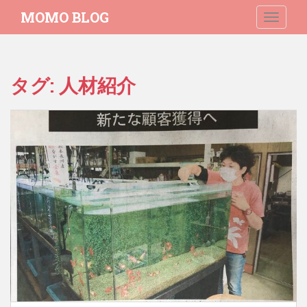
S
MOMO BLOG
TOGGLE
k
i
p
t
タグ:
人材紹介
o
m
a
i
n
c
o
n
t
e
n
t