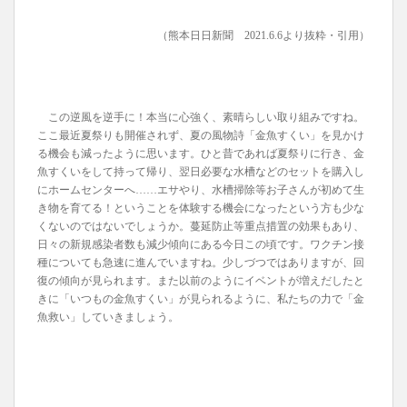
（熊本日日新聞 2021.6.6より抜粋・引用）
この逆風を逆手に！本当に心強く、素晴らしい取り組みですね。
ここ最近夏祭りも開催されず、夏の風物詩「金魚すくい」を見かけ
る機会も減ったように思います。ひと昔であれば夏祭りに行き、金
魚すくいをして持って帰り、翌日必要な水槽などのセットを購入し
にホームセンターへ……エサやり、水槽掃除等お子さんが初めて生
き物を育てる！ということを体験する機会になったという方も少な
くないのではないでしょうか。蔓延防止等重点措置の効果もあり、
日々の新規感染者数も減少傾向にある今日この頃です。ワクチン接
種についても急速に進んでいますね。少しづつではありますが、回
復の傾向が見られます。また以前のようにイベントが増えだしたと
きに「いつもの金魚すくい」が見られるように、私たちの力で「金
魚救い」していきましょう。