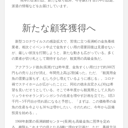
熊本の企業の話、新たな取り組み、今を賑わす世の中の話題、
派遣の情報などをお届けしています。
新たな顧客獲得へ
新型コロナウイルスの感染拡大で、苦境に立つ長洲町の金魚養殖
業者。相次ぐイベント中止で金魚すくい用の需要回復は見通せない
が、厳しい状況を打開しようと、新たな動きも広がっている。多く
の業者が切り札として期待するのが、観賞用の高級金魚だ。
アクアランド徳永(長洲)では昨年度、金魚すくい用だけで約300万
円もの売り上げが消え、年間売上高は2割減った。ただ、「観賞用金
魚の需要は落ちず、むしろ少し増えているように感じる」。コロナ
禍でステイホームが広がったことに、同社の徳永吉宏さん(30)は希
望を見いだそうとしている。そこで本年度から観賞用として人気の
リュウキやオランダシシガシラの生産を増やす計画を立てた。1匹3
千円～5千円台が売れ筋になると予想し、「まずは、この価格帯の金
魚の生産を今よりも30％は増やしたい。そのために、今年から設備
投資を始める」。
1968年創業の長洲錦鯉センター(長洲)も高級金魚に照準を定め
る。種類もこれまでの倍となる8種に増やす計画だ。ただ、養殖方法