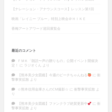
【ナレーション・アナウンスコース】レッスン第1回
映画「レイニー ブルー」特別上映会＠ＨＩＫＥ
香梅アートアワード巡回展覧会
最近のコメント
ＦＭＫ「朗読〜声の贈りもの」公開イベント開催決
定！
に
ラジオくん
より
【熊本美少女図鑑】今週のピーチちゃんねる
に
衝
撃事実拡散
より
☆熊本信用金庫さんのCM撮影☆
に
衝撃事実拡散
よ
り
【熊本美少女図鑑】ファンクラブ絶賛更新中
に
衝
撃事実拡散
より