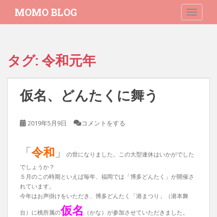
S
MOMO BLOG
TOGGLE
k
i
p
t
タグ:
令和元年
o
m
a
仮名、どんたくに舞う
i
n
c
2019年5月9日
コメントをする
o
n
t
「
令和
」
の世になりました。この大型連休はいかがでした
e
でしょうか？
n
５月のこの時期といえば毎年、福岡では「博多どんたく」が開催さ
t
れています。
今年はお声掛けをいただき、博多どんたく「港まつり」（港本舞
仮名
台）に桃所属の
（かな）が参加させていただきました。