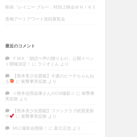
映画「レイニー ブルー」特別上映会＠ＨＩＫＥ
香梅アートアワード巡回展覧会
最近のコメント
ＦＭＫ「朗読〜声の贈りもの」公開イベン
ト開催決定！
に
ラジオくん
より
【熊本美少女図鑑】今週のピーチちゃんね
る
に
衝撃事実拡散
より
☆熊本信用金庫さんのCM撮影☆
に
衝撃事
実拡散
より
【熊本美少女図鑑】ファンクラブ絶賛更新
中
に
衝撃事実拡散
より
MLC撮影会開催！
に
新立正也
より