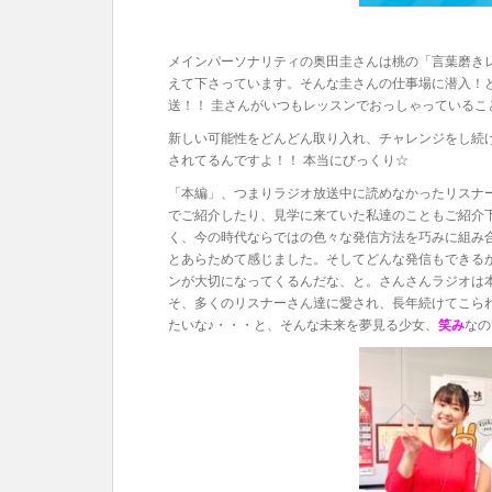
メインパーソナリティの奥田圭さんは桃の「言葉磨き
えて下さっています。そんな圭さんの仕事場に潜入！
送！！ 圭さんがいつもレッスンでおっしゃっている
新しい可能性をどんどん取り入れ、チャレンジをし続ける
されてるんですよ！！ 本当にびっくり☆
「本編」、つまりラジオ放送中に読めなかったリスナーさ
でご紹介したり、見学に来ていた私達のこともご紹介
く、今の時代ならではの色々な発信方法を巧みに組み
とあらためて感じました。そしてどんな発信もできる
ンが大切になってくるんだな、と。さんさんラジオは
そ、多くのリスナーさん達に愛され、長年続けてこら
たいな♪・・・と、そんな未来を夢見る少女、
笑み
なの