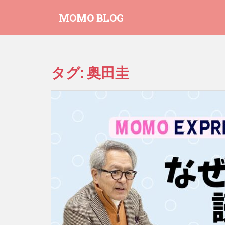
S
MOMO BLOG
k
i
p
t
o
タグ:
奥田圭
m
a
i
n
c
o
n
t
e
n
t