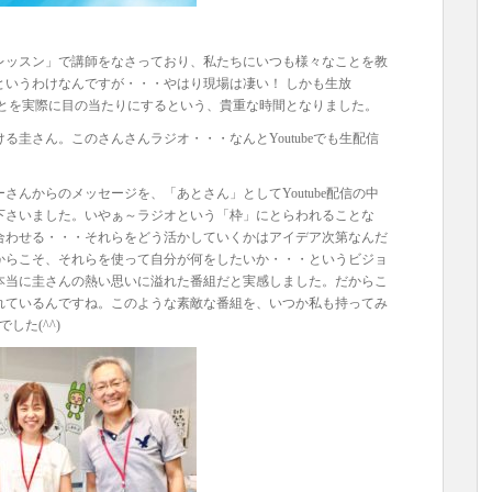
レッスン」で講師をなさっており、私たちにいつも様々なことを教
というわけなんですが・・・やはり現場は凄い！ しかも生放
ことを実際に目の当たりにするという、貴重な時間となりました。
圭さん。このさんさんラジオ・・・なんとYoutubeでも生配信
んからのメッセージを、「あとさん」としてYoutube配信の中
下さいました。いやぁ～ラジオという「枠」にとらわれることな
合わせる・・・それらをどう活かしていくかはアイデア次第なんだ
からこそ、それらを使って自分が何をしたいか・・・というビジョ
本当に圭さんの熱い思いに溢れた番組だと実感しました。だからこ
れているんですね。このような素敵な番組を、いつか私も持ってみ
でした(^^)