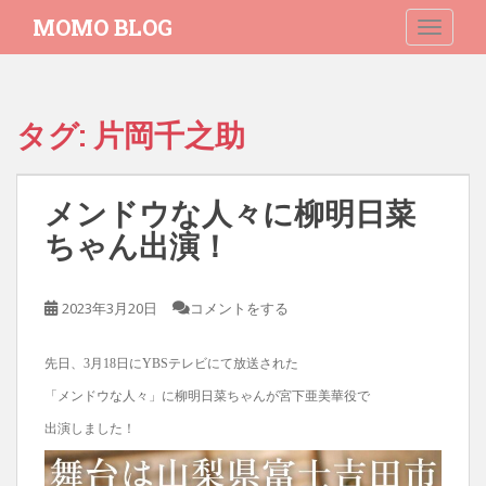
S
MOMO BLOG
TOGGLE
k
i
p
t
タグ:
片岡千之助
o
m
a
メンドウな人々に柳明日菜
i
n
ちゃん出演！
c
o
2023年3月20日
コメントをする
n
t
e
先日、3月18日にYBSテレビにて放送された
n
「メンドウな人々」に柳明日菜ちゃんが宮下亜美華役で
t
出演しました！