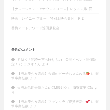
【ナレーション・アナウンスコース】レッスン第1回
映画「レイニー ブルー」特別上映会＠ＨＩＫＥ
香梅アートアワード巡回展覧会
最近のコメント
ＦＭＫ「朗読〜声の贈りもの」公開イベント開催決
定！
に
ラジオくん
より
【熊本美少女図鑑】今週のピーチちゃんねる
に
衝
撃事実拡散
より
☆熊本信用金庫さんのCM撮影☆
に
衝撃事実拡散
よ
り
【熊本美少女図鑑】ファンクラブ絶賛更新中
に
衝
撃事実拡散
より