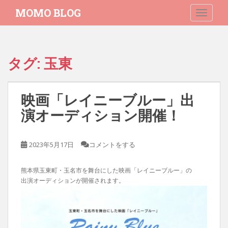
S
MOMO BLOG
TOGGLE
k
i
p
t
タグ:
玉東
o
m
a
映画「レイニーブルー」出
i
n
演オーディション開催！
c
o
2023年5月17日
コメントをする
n
t
e
熊本県玉東町・玉名市を舞台にした映画「レイニーブルー」の
n
出演オーディションが開催されます。
t