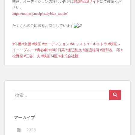
映画、オーディションの詳しい内容は
特設WEBサイト
にて確認くだ
さい。
https://momo-j.net/lp/rainyblue_movie/
たくさんのご応募をお待ちしています
#俳優
#女優
#映画
#オーディション
#キャスト
#エキストラ
#映画レ
イニーブルー
#青春劇
#柳明日菜
#渡辺紘文
#渡辺雄司
#渡部友一郎
#
松野泉
#三谷一夫
#映画24区
#株式会社桃
検
索:
アーカイブ
2026