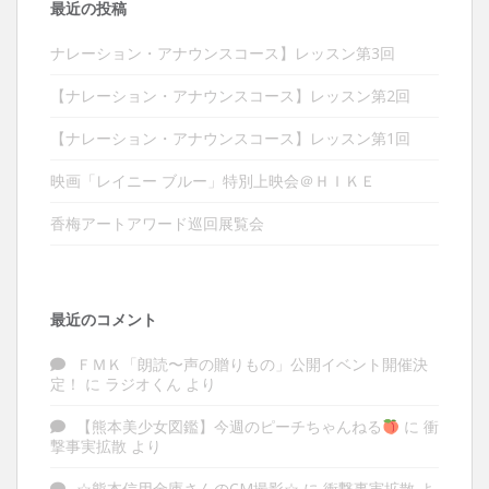
最近の投稿
ナレーション・アナウンスコース】レッスン第3回
【ナレーション・アナウンスコース】レッスン第2回
【ナレーション・アナウンスコース】レッスン第1回
映画「レイニー ブルー」特別上映会＠ＨＩＫＥ
香梅アートアワード巡回展覧会
最近のコメント
ＦＭＫ「朗読〜声の贈りもの」公開イベント開催決
定！
に
ラジオくん
より
【熊本美少女図鑑】今週のピーチちゃんねる
に
衝
撃事実拡散
より
☆熊本信用金庫さんのCM撮影☆
に
衝撃事実拡散
よ