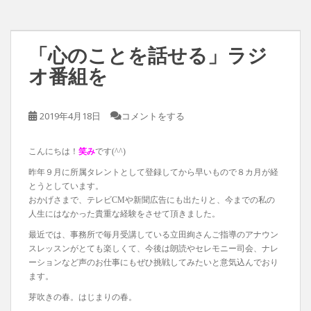
「心のことを話せる」ラジ
オ番組を
2019年4月18日
コメントをする
こんにちは！
笑み
です(^^)
昨年９月に所属タレントとして登録してから早いもので８カ月が経
とうとしています。
おかげさまで、テレビCMや新聞広告にも出たりと、今までの私の
人生にはなかった貴重な経験をさせて頂きました。
最近では、事務所で毎月受講している立田絢さんご指導のアナウン
スレッスンがとても楽しくて、今後は朗読やセレモニー司会、ナレ
ーションなど声のお仕事にもぜひ挑戦してみたいと意気込んでおり
ます。
芽吹きの春。はじまりの春。