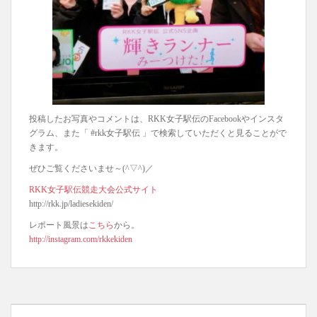
投稿したお写真やコメントは、RKK女子駅伝のFacebookやインスタ
グラム、また「 #rkk女子駅伝 」で検索していただくと見ることがで
きます。
ぜひご覧くださいませ～(^▽^)／
RKK女子駅伝競走大会公式サイト
http://rkk.jp/ladiesekiden/
レポート風景は
こちら
から。
http://instagram.com/rkkekiden