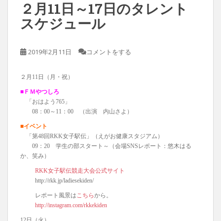
２月11日～17日のタレント
スケジュール
2019年2月11日
コメントをする
２月11日（月・祝）
■ＦＭやつしろ
「おはよう765」
08：00～11：00 （出演 内山さよ）
■イベント
「第48回RKK女子駅伝」（えがお健康スタジアム）
09：20 学生の部スタート～（会場SNSレポート：悠木はる
か、笑み）
RKK女子駅伝競走大会公式サイト
http://rkk.jp/ladiesekiden/
レポート風景は
こちら
から。
http://instagram.com/rkkekiden
12日（火）