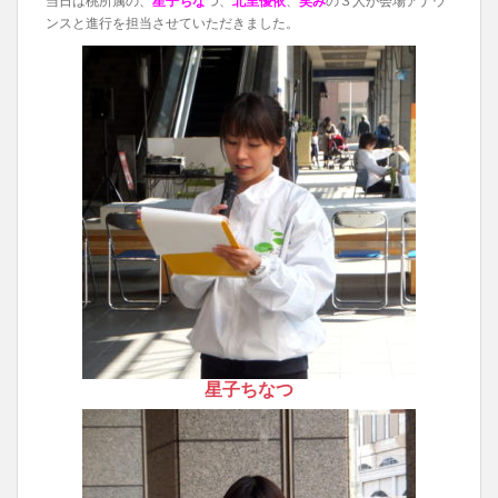
当日は桃所属の、
星子ちな
つ、
北里優依
、
笑み
の３人が会場アナウ
ンスと進行を担当させていただきました。
星子ちなつ