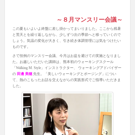
～８月マンスリー会議～
この夏もいよいよ終盤に差し掛かってまいりました。ここから残暑
と荒天とを繰り返しながら、少しずつ次の季節へと移っていくので
しょう。気温の変化が大きく、引き続き体調管理には気をつけたい
ものです。
さて恒例のマンスリー会議、今月はお盆を避けての実施となりまし
た。お越しいただいた講師は、熊本初のウォーキングスクール
「Walking M. Style」インストラクター、 ウォーキングアドバイザー
の
田邊 美穂
先生。「美しいウォーキングとポージング」につい
て、熱のこもったお話を交えながらの実践形式でご指導いただきま
した。