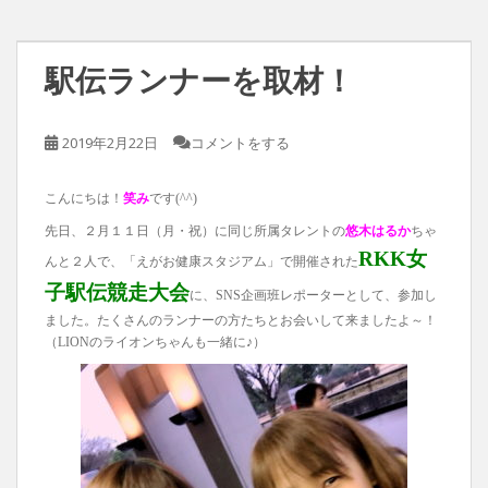
駅伝ランナーを取材！
2019年2月22日
コメントをする
こんにちは！
笑み
です(^^)
先日、２月１１日（月・祝）に同じ所属タレントの
悠木はるか
ちゃ
RKK女
んと２人で、「えがお健康スタジアム」で開催された
子駅伝競走大会
に、SNS企画班レポーターとして、参加し
ました。たくさんのランナーの方たちとお会いして来ましたよ～！
（LIONのライオンちゃんも一緒に♪）