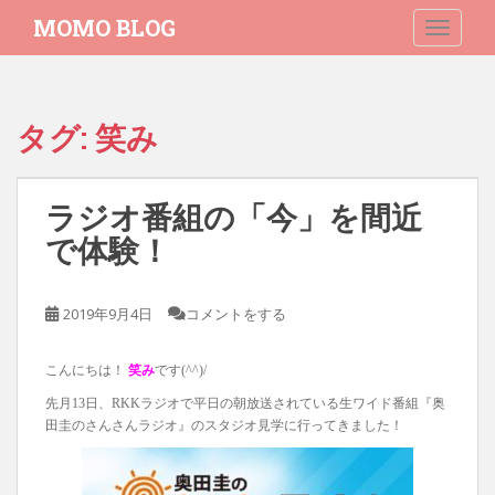
S
MOMO BLOG
TOGGLE
k
i
p
t
タグ:
笑み
o
m
a
ラジオ番組の「今」を間近
i
n
で体験！
c
o
2019年9月4日
コメントをする
n
t
e
こんにちは！
笑み
です(^^)/
n
先月13日、RKKラジオで平日の朝放送されている生ワイド番組『奥
t
田圭のさんさんラジオ』のスタジオ見学に行ってきました！