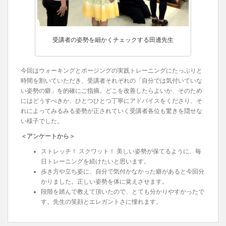
受講者の姿勢を細かくチェックする田邊先生
今回はウォーキングとポージングの実践トレーニングにたっぷりと
時間を割いていただき、受講者それぞれの「自分では気付いていな
い姿勢の癖」を的確にご指摘。どこを改善したらよいか、そのため
にはどうすべきか、ひとつひとつ丁寧にアドバイスをくださり、そ
れによってみるみる姿勢が正されていく受講者各位も驚きを隠せな
い様子でした。
＜アンケートから＞
ストレッチ！ スクワット！ 美しい姿勢が保てるように、毎
日トレーニングを続けたいと思います。
歩き方や立ち姿に、自分で気付かなかった癖があると今回分
かりました。正しい姿勢を体に覚えさせます。
段階を踏んで教えて頂いたので、とても分かりやすかったで
す。先生の笑顔とエレガントさに憧れます。