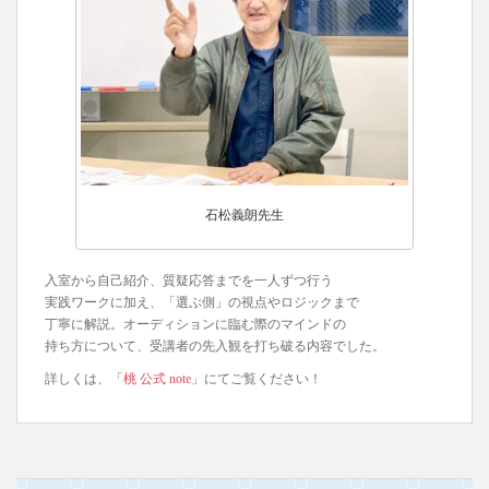
石松義朗先生
入室から自己紹介、質疑応答までを一人ずつ行う
実践ワークに加え、「選ぶ側」の視点やロジックまで
丁寧に解説。オーディションに臨む際のマインドの
持ち方について、受講者の先入観を打ち破る内容でした。
詳しくは、「
桃 公式 note
」にてご覧ください！