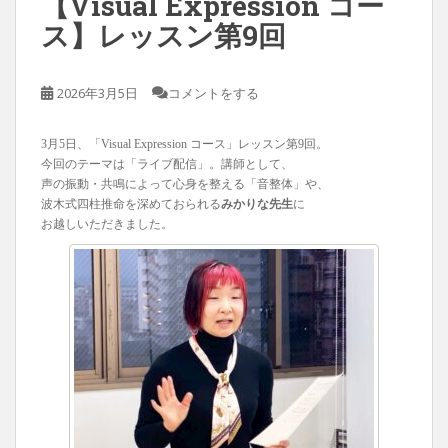
【Visual Expression コー
ス】レッスン第9回
2026年3月5日
コメントをする
3月5日、「Visual Expression コース」レッスン第9回。
今回のテーマは「ライブ配信」。講師として、
声の振動・共鳴によって心身を整える「音整体」や、
波木式四柱推命を深めておられる
みかりな先生
に
お越しいただきました。