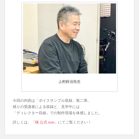
上村鈴治先生
今回の内容は「ボイスサンプル収録」第二弾。
残りの受講者による収録と、見学中には
「ディレクター目線」での制作現場を体感しました。
詳しくは、「
桃 公式 note
」にてご覧ください！