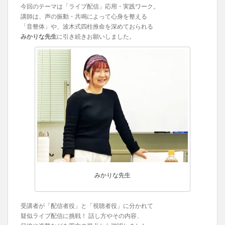
今回のテーマは「ライブ配信」応用・実践ワーク。
講師は、声の振動・共鳴によって心身を整える
「音整体」や、波木式四柱推命を深めておられる
みかりな先生
に引き続きお願いしました。
みかりな先生
受講者が「配信者役」と「視聴者役」に分かれて
疑似ライブ配信に挑戦！ 話し方やその内容、