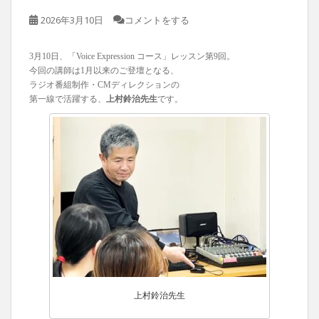
2026年3月10日
コメントをする
3月10日、「Voice Expression コース」レッスン第9回。
今回の講師は1月以来のご登壇となる、
ラジオ番組制作・CMディレクションの
第一線で活躍する、
上村鈴治先生
です。
上村鈴治先生