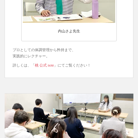
内山さよ先生
プロとしての体調管理から矜持まで、
実践的にレクチャー。
詳しくは、「
桃 公式 note
」にてご覧ください！