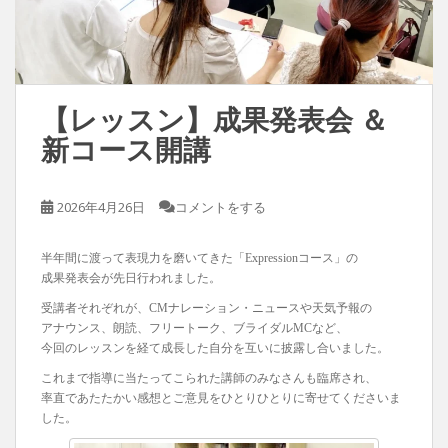
【レッスン】成果発表会 ＆
新コース開講
2026年4月26日
コメントをする
半年間に渡って表現力を磨いてきた「Expressionコース」の
成果発表会が先日行われました。
受講者それぞれが、CMナレーション・ニュースや天気予報の
アナウンス、朗読、フリートーク、ブライダルMCなど、
今回のレッスンを経て成長した自分を互いに披露し合いました。
これまで指導に当たってこられた講師のみなさんも臨席され、
率直であたたかい感想とご意見をひとりひとりに寄せてくださいま
した。