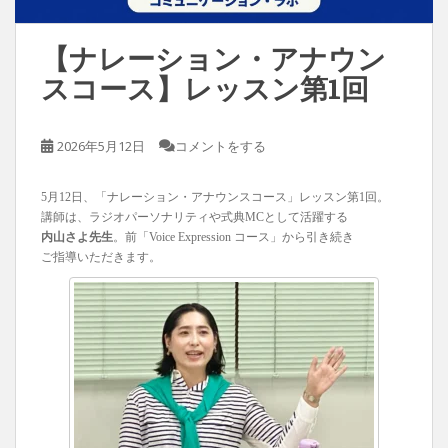
【ナレーション・アナウン
スコース】レッスン第1回
2026年5月12日
コメントをする
5月12日、「ナレーション・アナウンスコース」レッスン第1回。
講師は、ラジオパーソナリティや式典MCとして活躍する
内山さよ先生
。前「Voice Expression コース」から引き続き
ご指導いただきます。