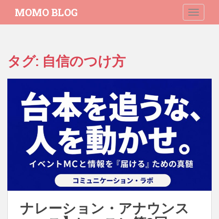
S
MOMO BLOG
TOGGLE
k
i
p
t
タグ:
自信のつけ方
o
m
a
i
n
c
o
n
t
e
n
t
ナレーション・アナウンス