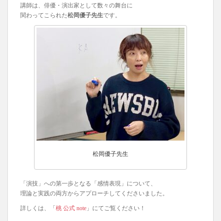
講師は、俳優・演出家として数々の舞台に
関わってこられた
松岡優子先生
です。
松岡優子先生
「演技」への第一歩となる「感情表現」について、
理論と実践の両方からアプローチしてくださいました。
詳しくは、「
桃 公式 note
」にてご覧ください！