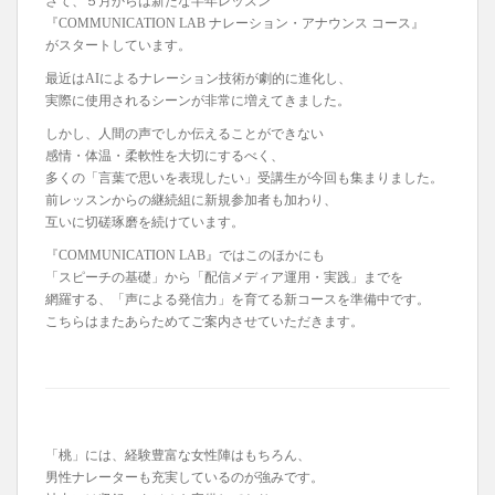
さて、５月からは新たな半年レッスン
『COMMUNICATION LAB ナレーション・アナウンス コース』
がスタートしています。
最近はAIによるナレーション技術が劇的に進化し、
実際に使用されるシーンが非常に増えてきました。
しかし、人間の声でしか伝えることができない
感情・体温・柔軟性を大切にするべく、
多くの「言葉で思いを表現したい」受講生が今回も集まりました。
前レッスンからの継続組に新規参加者も加わり、
互いに切磋琢磨を続けています。
『COMMUNICATION LAB』ではこのほかにも
「スピーチの基礎」から「配信メディア運用・実践」までを
網羅する、「声による発信力」を育てる新コースを準備中です。
こちらはまたあらためてご案内させていただきます。
「桃」には、経験豊富な女性陣はもちろん、
男性ナレーターも充実しているのが強みです。